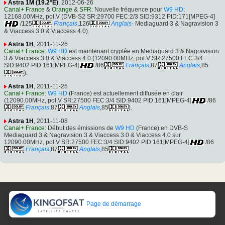
Astra 1M (19.2°E)
, 2012-06-26
Canal+ France
&
Orange
&
SFR
: Nouvelle fréquence pour
W9 HD
:
12168.00MHz, pol.V (DVB-S2 SR:29700 FEC:2/3 SID:9312 PID:171[MPEG-4]
/125
Français
,126
Anglais
- Mediaguard 3 & Nagravision 3
& Viaccess 3.0 & Viaccess 4.0).
Astra 1H
, 2011-11-26
Canal+ France
:
W9 HD
est maintenant cryptée en Mediaguard 3 & Nagravision
3 & Viaccess 3.0 & Viaccess 4.0 (12090.00MHz, pol.V SR:27500 FEC:3/4
SID:9402 PID:161[MPEG-4]
/86
Français
,87
Anglais
,85
).
Astra 1H
, 2011-11-25
Canal+ France
:
W9 HD
(France) est actuellement diffusée en clair
(12090.00MHz, pol.V SR:27500 FEC:3/4 SID:9402 PID:161[MPEG-4]
/86
Français
,87
Anglais
,85
).
Astra 1H
, 2011-11-08
Canal+ France
: Début des émissions de
W9 HD
(France) en DVB-S
Mediaguard 3 & Nagravision 3 & Viaccess 3.0 & Viaccess 4.0 sur
12090.00MHz, pol.V SR:27500 FEC:3/4 SID:9402 PID:161[MPEG-4]
/86
Français
,87
Anglais
,85
.
Page de démarrage