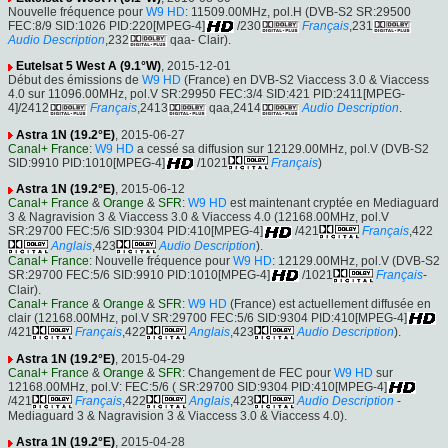
Nouvelle fréquence pour
W9 HD
: 11509.00MHz, pol.H (DVB-S2 SR:29500
FEC:8/9 SID:1026 PID:220[MPEG-4]
/230
Français
,231
Audio Description
,232
qaa- Clair).
Eutelsat 5 West A (9.1°W)
, 2015-12-01
Début des émissions de
W9 HD
(France) en DVB-S2 Viaccess 3.0 & Viaccess
4.0 sur 11096.00MHz, pol.V SR:29950 FEC:3/4 SID:421 PID:2411[MPEG-
4]/2412
Français
,2413
qaa,2414
Audio Description
.
Astra 1N (19.2°E)
, 2015-06-27
Canal+ France
:
W9 HD
a cessé sa diffusion sur 12129.00MHz, pol.V (DVB-S2
SID:9910 PID:1010[MPEG-4]
/1021
Français
)
Astra 1N (19.2°E)
, 2015-06-12
Canal+ France
&
Orange
&
SFR
:
W9 HD
est maintenant cryptée en Mediaguard
3 & Nagravision 3 & Viaccess 3.0 & Viaccess 4.0 (12168.00MHz, pol.V
SR:29700 FEC:5/6 SID:9304 PID:410[MPEG-4]
/421
Français
,422
Anglais
,423
Audio Description
).
Canal+ France
: Nouvelle fréquence pour
W9 HD
: 12129.00MHz, pol.V (DVB-S2
SR:29700 FEC:5/6 SID:9910 PID:1010[MPEG-4]
/1021
Français
-
Clair).
Canal+ France
&
Orange
&
SFR
:
W9 HD
(France) est actuellement diffusée en
clair (12168.00MHz, pol.V SR:29700 FEC:5/6 SID:9304 PID:410[MPEG-4]
/421
Français
,422
Anglais
,423
Audio Description
).
Astra 1N (19.2°E)
, 2015-04-29
Canal+ France
&
Orange
&
SFR
: Changement de FEC pour
W9 HD
sur
12168.00MHz, pol.V: FEC:5/6 ( SR:29700 SID:9304 PID:410[MPEG-4]
/421
Français
,422
Anglais
,423
Audio Description
-
Mediaguard 3 & Nagravision 3 & Viaccess 3.0 & Viaccess 4.0).
Astra 1N (19.2°E)
, 2015-04-28