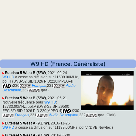
W9 HD (France, Généraliste)
Eutelsat 5 West B (5°W)
, 2021-09-24
W9 HD
a cessé sa diffusion sur 11509.00MHz,
pol.H (DVB-S2 SID:1026 PID:220[MPEG-4]
/230
Français
,231
Audio
Description
,232
qaa)
Eutelsat 5 West B (5°W)
, 2021-05-21
Nouvelle fréquence pour
W9 HD
:
12733.00MHz, pol.V (DVB-S2 SR:29500
FEC:8/9 SID:1026 PID:220[MPEG-4]
/230
Français
,231
Audio Description
,232
qaa- Clair).
Eutelsat 5 West A (9.1°W)
, 2016-11-26
W9 HD
a cessé sa diffusion sur 11139.00MHz, pol.V (DVB Newtec )
Eutelsat 5 West A (9.1°W)
, 2016-08-30