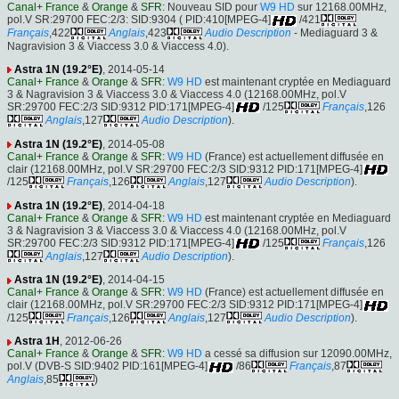
Canal+ France
&
Orange
&
SFR
: Nouveau SID pour
W9 HD
sur 12168.00MHz,
pol.V SR:29700 FEC:2/3: SID:9304 ( PID:410[MPEG-4]
/421
Français
,422
Anglais
,423
Audio Description
- Mediaguard 3 &
Nagravision 3 & Viaccess 3.0 & Viaccess 4.0).
Astra 1N (19.2°E)
, 2014-05-14
Canal+ France
&
Orange
&
SFR
:
W9 HD
est maintenant cryptée en Mediaguard
3 & Nagravision 3 & Viaccess 3.0 & Viaccess 4.0 (12168.00MHz, pol.V
SR:29700 FEC:2/3 SID:9312 PID:171[MPEG-4]
/125
Français
,126
Anglais
,127
Audio Description
).
Astra 1N (19.2°E)
, 2014-05-08
Canal+ France
&
Orange
&
SFR
:
W9 HD
(France) est actuellement diffusée en
clair (12168.00MHz, pol.V SR:29700 FEC:2/3 SID:9312 PID:171[MPEG-4]
/125
Français
,126
Anglais
,127
Audio Description
).
Astra 1N (19.2°E)
, 2014-04-18
Canal+ France
&
Orange
&
SFR
:
W9 HD
est maintenant cryptée en Mediaguard
3 & Nagravision 3 & Viaccess 3.0 & Viaccess 4.0 (12168.00MHz, pol.V
SR:29700 FEC:2/3 SID:9312 PID:171[MPEG-4]
/125
Français
,126
Anglais
,127
Audio Description
).
Astra 1N (19.2°E)
, 2014-04-15
Canal+ France
&
Orange
&
SFR
:
W9 HD
(France) est actuellement diffusée en
clair (12168.00MHz, pol.V SR:29700 FEC:2/3 SID:9312 PID:171[MPEG-4]
/125
Français
,126
Anglais
,127
Audio Description
).
Astra 1H
, 2012-06-26
Canal+ France
&
Orange
&
SFR
:
W9 HD
a cessé sa diffusion sur 12090.00MHz,
pol.V (DVB-S SID:9402 PID:161[MPEG-4]
/86
Français
,87
Anglais
,85
)