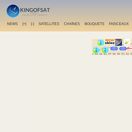
NEWS
[+]
[-]
SATELLITES
CHAîNES
BOUQUETS
FAISCEAUX