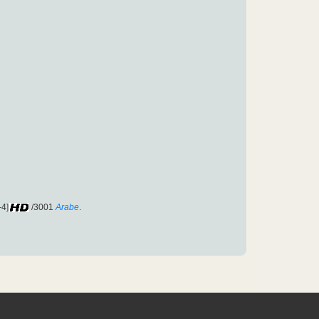
-4]
/3001
Arabe
.