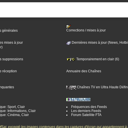
Corrections / mises à jour
s générales
es mises à jour
Dernières mises à jour (News, Hotbi
r)
es suppressions
Temporairement en clair (6)
e réception
Annuaire des Chaînes
nquantes
Chaînes TV en Ultra Haute Défini
ue: Sport, Clair
Fréquences des Feeds
ue: Informations, Clair
Les derniers Feeds
que: Cinéma, Clair
Forum Satellite FTA
gOfSat, excepté les images contenues dans les captures d'écran qui appartiennent à