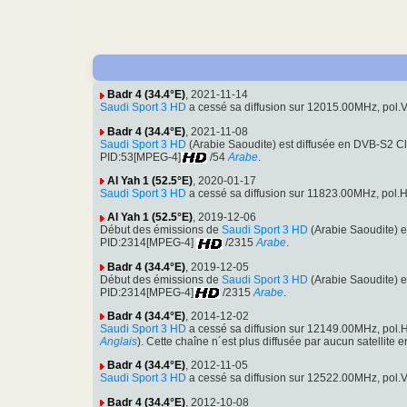
Badr 4 (34.4°E)
, 2021-11-14
Saudi Sport 3 HD
a cessé sa diffusion sur 12015.00MHz, pol
Badr 4 (34.4°E)
, 2021-11-08
Saudi Sport 3 HD
(Arabie Saoudite) est diffusée en DVB-S2 
PID:53[MPEG-4]
/54
Arabe
.
Al Yah 1 (52.5°E)
, 2020-01-17
Saudi Sport 3 HD
a cessé sa diffusion sur 11823.00MHz, po
Al Yah 1 (52.5°E)
, 2019-12-06
Début des émissions de
Saudi Sport 3 HD
(Arabie Saoudite) 
PID:2314[MPEG-4]
/2315
Arabe
.
Badr 4 (34.4°E)
, 2019-12-05
Début des émissions de
Saudi Sport 3 HD
(Arabie Saoudite) 
PID:2314[MPEG-4]
/2315
Arabe
.
Badr 4 (34.4°E)
, 2014-12-02
Saudi Sport 3 HD
a cessé sa diffusion sur 12149.00MHz, pol
Anglais
). Cette chaîne n´est plus diffusée par aucun satellite 
Badr 4 (34.4°E)
, 2012-11-05
Saudi Sport 3 HD
a cessé sa diffusion sur 12522.00MHz, pol
Badr 4 (34.4°E)
, 2012-10-08