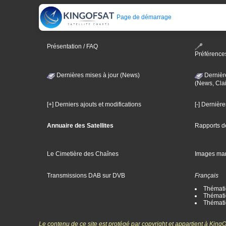
Page de démarrage
Présentation / FAQ
Préférence
Dernières mises à jour (News)
Dernièr
(News, Clai
[+] Derniers ajouts et modifications
[-] Dernièr
Annuaire des Satellites
Rapports d
Le Cimetière des Chaînes
Images ma
Transmissions DAB sur DVB
Français
Thématiq
Thématiq
Thémati
Le contenu de ce site est protégé par copyright et appartient à Kin