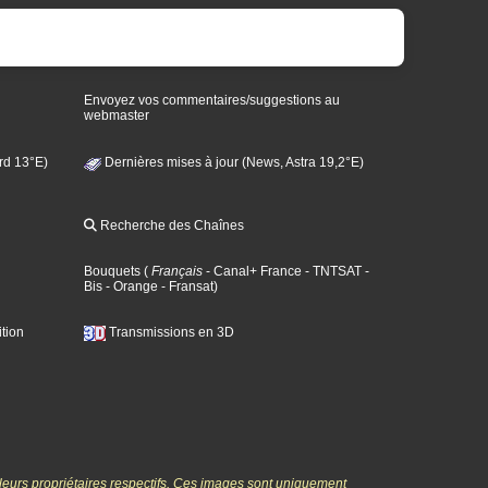
Envoyez vos commentaires/suggestions au
webmaster
rd 13°E)
Dernières mises à jour (News, Astra 19,2°E)
Recherche des Chaînes
Bouquets
(
Français
- Canal+ France
- TNTSAT
-
Bis
- Orange
- Fransat
)
tion
Transmissions en 3D
 leurs propriétaires respectifs. Ces images sont uniquement