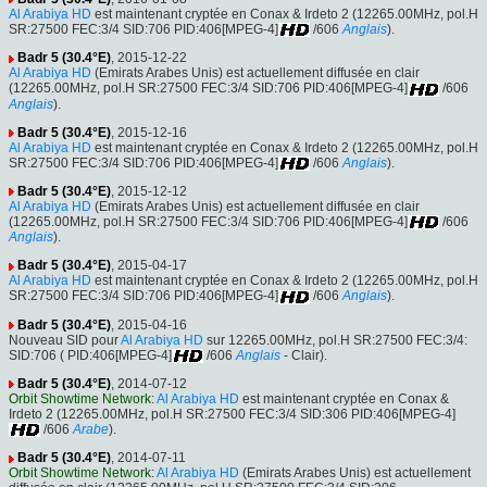
Al Arabiya HD
est maintenant cryptée en Conax & Irdeto 2 (12265.00MHz, pol.H
SR:27500 FEC:3/4 SID:706 PID:406[MPEG-4]
/606
Anglais
).
Badr 5 (30.4°E)
, 2015-12-22
Al Arabiya HD
(Emirats Arabes Unis) est actuellement diffusée en clair
(12265.00MHz, pol.H SR:27500 FEC:3/4 SID:706 PID:406[MPEG-4]
/606
Anglais
).
Badr 5 (30.4°E)
, 2015-12-16
Al Arabiya HD
est maintenant cryptée en Conax & Irdeto 2 (12265.00MHz, pol.H
SR:27500 FEC:3/4 SID:706 PID:406[MPEG-4]
/606
Anglais
).
Badr 5 (30.4°E)
, 2015-12-12
Al Arabiya HD
(Emirats Arabes Unis) est actuellement diffusée en clair
(12265.00MHz, pol.H SR:27500 FEC:3/4 SID:706 PID:406[MPEG-4]
/606
Anglais
).
Badr 5 (30.4°E)
, 2015-04-17
Al Arabiya HD
est maintenant cryptée en Conax & Irdeto 2 (12265.00MHz, pol.H
SR:27500 FEC:3/4 SID:706 PID:406[MPEG-4]
/606
Anglais
).
Badr 5 (30.4°E)
, 2015-04-16
Nouveau SID pour
Al Arabiya HD
sur 12265.00MHz, pol.H SR:27500 FEC:3/4:
SID:706 ( PID:406[MPEG-4]
/606
Anglais
- Clair).
Badr 5 (30.4°E)
, 2014-07-12
Orbit Showtime Network
:
Al Arabiya HD
est maintenant cryptée en Conax &
Irdeto 2 (12265.00MHz, pol.H SR:27500 FEC:3/4 SID:306 PID:406[MPEG-4]
/606
Arabe
).
Badr 5 (30.4°E)
, 2014-07-11
Orbit Showtime Network
:
Al Arabiya HD
(Emirats Arabes Unis) est actuellement