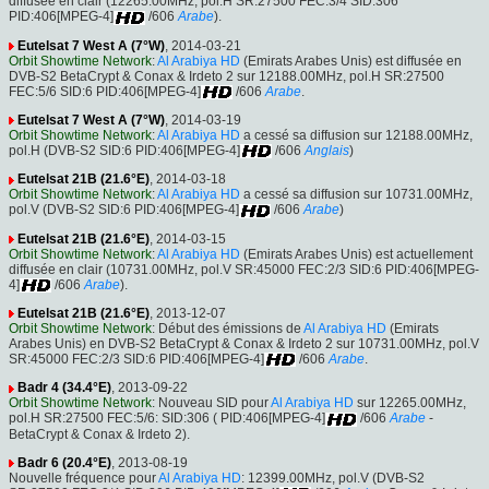
diffusée en clair (12265.00MHz, pol.H SR:27500 FEC:3/4 SID:306
PID:406[MPEG-4]
/606
Arabe
).
Eutelsat 7 West A (7°W)
, 2014-03-21
Orbit Showtime Network
:
Al Arabiya HD
(Emirats Arabes Unis) est diffusée en
DVB-S2 BetaCrypt & Conax & Irdeto 2 sur 12188.00MHz, pol.H SR:27500
FEC:5/6 SID:6 PID:406[MPEG-4]
/606
Arabe
.
Eutelsat 7 West A (7°W)
, 2014-03-19
Orbit Showtime Network
:
Al Arabiya HD
a cessé sa diffusion sur 12188.00MHz,
pol.H (DVB-S2 SID:6 PID:406[MPEG-4]
/606
Anglais
)
Eutelsat 21B (21.6°E)
, 2014-03-18
Orbit Showtime Network
:
Al Arabiya HD
a cessé sa diffusion sur 10731.00MHz,
pol.V (DVB-S2 SID:6 PID:406[MPEG-4]
/606
Arabe
)
Eutelsat 21B (21.6°E)
, 2014-03-15
Orbit Showtime Network
:
Al Arabiya HD
(Emirats Arabes Unis) est actuellement
diffusée en clair (10731.00MHz, pol.V SR:45000 FEC:2/3 SID:6 PID:406[MPEG-
4]
/606
Arabe
).
Eutelsat 21B (21.6°E)
, 2013-12-07
Orbit Showtime Network
: Début des émissions de
Al Arabiya HD
(Emirats
Arabes Unis) en DVB-S2 BetaCrypt & Conax & Irdeto 2 sur 10731.00MHz, pol.V
SR:45000 FEC:2/3 SID:6 PID:406[MPEG-4]
/606
Arabe
.
Badr 4 (34.4°E)
, 2013-09-22
Orbit Showtime Network
: Nouveau SID pour
Al Arabiya HD
sur 12265.00MHz,
pol.H SR:27500 FEC:5/6: SID:306 ( PID:406[MPEG-4]
/606
Arabe
-
BetaCrypt & Conax & Irdeto 2).
Badr 6 (20.4°E)
, 2013-08-19
Nouvelle fréquence pour
Al Arabiya HD
: 12399.00MHz, pol.V (DVB-S2