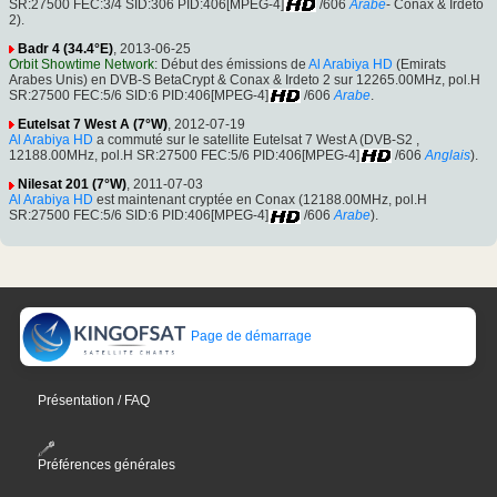
SR:27500 FEC:3/4 SID:306 PID:406[MPEG-4]
/606
Arabe
- Conax & Irdeto
2).
Badr 4 (34.4°E)
, 2013-06-25
Orbit Showtime Network
: Début des émissions de
Al Arabiya HD
(Emirats
Arabes Unis) en DVB-S BetaCrypt & Conax & Irdeto 2 sur 12265.00MHz, pol.H
SR:27500 FEC:5/6 SID:6 PID:406[MPEG-4]
/606
Arabe
.
Eutelsat 7 West A (7°W)
, 2012-07-19
Al Arabiya HD
a commuté sur le satellite Eutelsat 7 West A (DVB-S2 ,
12188.00MHz, pol.H SR:27500 FEC:5/6 PID:406[MPEG-4]
/606
Anglais
).
Nilesat 201 (7°W)
, 2011-07-03
Al Arabiya HD
est maintenant cryptée en Conax (12188.00MHz, pol.H
SR:27500 FEC:5/6 SID:6 PID:406[MPEG-4]
/606
Arabe
).
Page de démarrage
Présentation / FAQ
Préférences générales