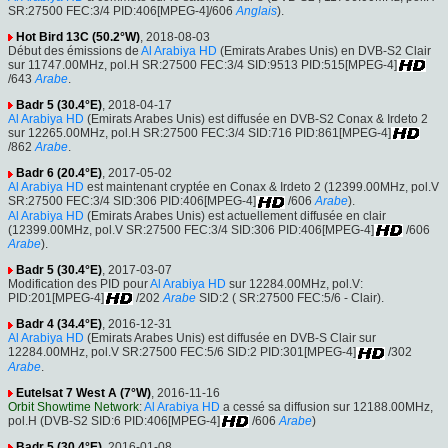
SR:27500 FEC:3/4 PID:406[MPEG-4]/606
Anglais
).
Hot Bird 13C (50.2°W)
, 2018-08-03
Début des émissions de
Al Arabiya HD
(Emirats Arabes Unis) en DVB-S2 Clair
sur 11747.00MHz, pol.H SR:27500 FEC:3/4 SID:9513 PID:515[MPEG-4]
/643
Arabe
.
Badr 5 (30.4°E)
, 2018-04-17
Al Arabiya HD
(Emirats Arabes Unis) est diffusée en DVB-S2 Conax & Irdeto 2
sur 12265.00MHz, pol.H SR:27500 FEC:3/4 SID:716 PID:861[MPEG-4]
/862
Arabe
.
Badr 6 (20.4°E)
, 2017-05-02
Al Arabiya HD
est maintenant cryptée en Conax & Irdeto 2 (12399.00MHz, pol.V
SR:27500 FEC:3/4 SID:306 PID:406[MPEG-4]
/606
Arabe
).
Al Arabiya HD
(Emirats Arabes Unis) est actuellement diffusée en clair
(12399.00MHz, pol.V SR:27500 FEC:3/4 SID:306 PID:406[MPEG-4]
/606
Arabe
).
Badr 5 (30.4°E)
, 2017-03-07
Modification des PID pour
Al Arabiya HD
sur 12284.00MHz, pol.V:
PID:201[MPEG-4]
/202
Arabe
SID:2 ( SR:27500 FEC:5/6 - Clair).
Badr 4 (34.4°E)
, 2016-12-31
Al Arabiya HD
(Emirats Arabes Unis) est diffusée en DVB-S Clair sur
12284.00MHz, pol.V SR:27500 FEC:5/6 SID:2 PID:301[MPEG-4]
/302
Arabe
.
Eutelsat 7 West A (7°W)
, 2016-11-16
Orbit Showtime Network
:
Al Arabiya HD
a cessé sa diffusion sur 12188.00MHz,
pol.H (DVB-S2 SID:6 PID:406[MPEG-4]
/606
Arabe
)
Badr 5 (30.4°E)
, 2016-01-08