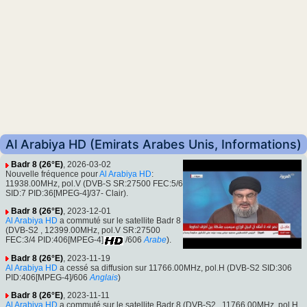
Al Arabiya HD (Emirats Arabes Unis, Informations)
Badr 8 (26°E)
, 2026-03-02
Nouvelle fréquence pour
Al Arabiya HD
:
11938.00MHz, pol.V (DVB-S SR:27500 FEC:5/6
SID:7 PID:36[MPEG-4]/37- Clair).
Badr 8 (26°E)
, 2023-12-01
Al Arabiya HD
a commuté sur le satellite Badr 8
(DVB-S2 , 12399.00MHz, pol.V SR:27500
FEC:3/4 PID:406[MPEG-4]
/606
Arabe
).
Badr 8 (26°E)
, 2023-11-19
Al Arabiya HD
a cessé sa diffusion sur 11766.00MHz, pol.H (DVB-S2 SID:306
PID:406[MPEG-4]/606
Anglais
)
Badr 8 (26°E)
, 2023-11-11
Al Arabiya HD
a commuté sur le satellite Badr 8 (DVB-S2 , 11766.00MHz, pol.H