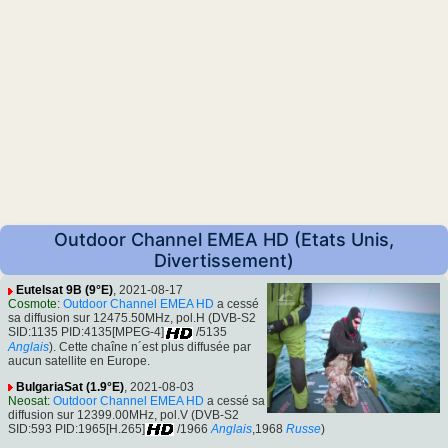
Outdoor Channel EMEA HD (Etats Unis,
Divertissement)
Eutelsat 9B (9°E)
, 2021-08-17
Cosmote
:
Outdoor Channel EMEA HD
a cessé
sa diffusion sur 12475.50MHz, pol.H (DVB-S2
SID:1135 PID:4135[MPEG-4]
/5135
Anglais
). Cette chaîne n´est plus diffusée par
aucun satellite en Europe.
BulgariaSat (1.9°E)
, 2021-08-03
Neosat
:
Outdoor Channel EMEA HD
a cessé sa
diffusion sur 12399.00MHz, pol.V (DVB-S2
SID:593 PID:1965[H.265]
/1966
Anglais
,1968
Russe
)