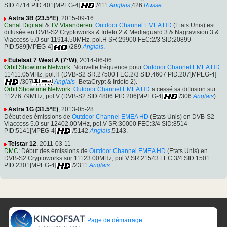
SID:4714 PID:401[MPEG-4]
/411
Anglais
,426
Russe
.
Astra 3B (23.5°E)
, 2015-09-16
Canal Digitaal
&
TV Vlaanderen
:
Outdoor Channel EMEA HD
(Etats Unis) est
diffusée en DVB-S2 Cryptoworks & Irdeto 2 & Mediaguard 3 & Nagravision 3 &
Viaccess 5.0 sur 11914.50MHz, pol.H SR:29900 FEC:2/3 SID:20899
PID:589[MPEG-4]
/289
Anglais
.
Eutelsat 7 West A (7°W)
, 2014-06-06
Orbit Showtime Network
: Nouvelle fréquence pour
Outdoor Channel EMEA HD
:
11411.05MHz, pol.H (DVB-S2 SR:27500 FEC:2/3 SID:4607 PID:207[MPEG-4]
/307
Anglais
- BetaCrypt & Irdeto 2).
Orbit Showtime Network
:
Outdoor Channel EMEA HD
a cessé sa diffusion sur
11276.79MHz, pol.V (DVB-S2 SID:4806 PID:206[MPEG-4]
/306
Anglais
)
Astra 1G (31.5°E)
, 2013-05-28
Début des émissions de
Outdoor Channel EMEA HD
(Etats Unis) en DVB-S2
Viaccess 5.0 sur 12402.00MHz, pol.V SR:30000 FEC:3/4 SID:8514
PID:5141[MPEG-4]
/5142
Anglais
,5143.
Telstar 12
, 2011-03-11
DMC
: Début des émissions de
Outdoor Channel EMEA HD
(Etats Unis) en
DVB-S2 Cryptoworks sur 11123.00MHz, pol.V SR:21543 FEC:3/4 SID:1501
PID:2301[MPEG-4]
/2311
Anglais
.
Page de démarrage