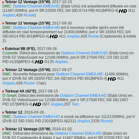
Telstar 12 Vantage (15°W)
, 2017-10-15
DMC
:
Outdoor Channel EMEA HD
(Etats Unis) est actuellement diffusée en clair
(11467.00MHz, pol.H SR:22500 FEC:3/4 SID:4714 PID:401[MPEG-4]
/411
Anglais
,426
Russe
).
Telstar 12 Vantage (15°W)
, 2017-09-30
DMC
:
Outdoor Channel EMEA HD
est à nouveau cryptée après avoir été
diffusée en clair temporairement sur 11400.00MHz, pol.V SR:18350 FEC:3/4
SID:6014 PID:401[MPEG-4]
/411
Anglais
,426
Russe
(Cryptoworks & Irdeto
2).
Eutelsat 9B (9°E)
, 2017-09-28
Cosmote
: Début des émissions de
Outdoor Channel EMEA HD
(Etats Unis) en
DVB-S2 VideoGuard sur 12168.00MHz, pol.H SR:27500 FEC:2/3 SID:1135
PID:4135[MPEG-4]
/5135
Anglais
.
Telstar 12 Vantage (15°W)
, 2017-09-27
DMC
: Nouvelle fréquence pour
Outdoor Channel EMEA HD
: 11400.00MHz,
pol.V (DVB-S2 SR:18350 FEC:3/4 SID:6014 PID:401[MPEG-4]
/411
Anglais
,426
Russe
- Clair).
Türksat 4A (42°E)
, 2017-08-15
D-Smart
: Début des émissions de
Outdoor Channel EMEA HD
(Etats Unis) en
DVB-S2 VideoGuard sur 12188.00MHz, pol.V SR:27500 FEC:5/6 SID:1907
PID:107[MPEG-4]
/307
Anglais
,207
Turc
.
Telstar 12
, 2016-03-26
DMC
:
Outdoor Channel EMEA HD
a cessé sa diffusion sur 11123.00MHz, pol.V
(DVB-S2 SID:1501 PID:2301[MPEG-4]/2311
Anglais
,2326
Russe
)
Telstar 12 Vantage (15°W)
, 2016-01-02
DMC
: Début des émissions de
Outdoor Channel EMEA HD
(Etats Unis) en
DVB-S2 Cryptoworks & Irdeto 2 sur 11467.00MHz, pol.H SR:22500 FEC:3/4