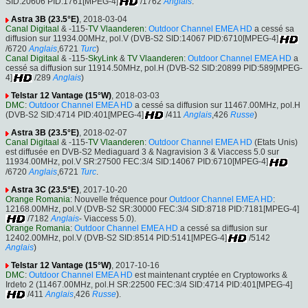
SID:20606 PID:1761[MPEG-4]
/1762
Anglais
.
Astra 3B (23.5°E)
, 2018-03-04
Canal Digitaal
& -115-
TV Vlaanderen
:
Outdoor Channel EMEA HD
a cessé sa
diffusion sur 11934.00MHz, pol.V (DVB-S2 SID:14067 PID:6710[MPEG-4]
/6720
Anglais
,6721
Turc
)
Canal Digitaal
& -115-
SkyLink
&
TV Vlaanderen
:
Outdoor Channel EMEA HD
a
cessé sa diffusion sur 11914.50MHz, pol.H (DVB-S2 SID:20899 PID:589[MPEG-
4]
/289
Anglais
)
Telstar 12 Vantage (15°W)
, 2018-03-03
DMC
:
Outdoor Channel EMEA HD
a cessé sa diffusion sur 11467.00MHz, pol.H
(DVB-S2 SID:4714 PID:401[MPEG-4]
/411
Anglais
,426
Russe
)
Astra 3B (23.5°E)
, 2018-02-07
Canal Digitaal
& -115-
TV Vlaanderen
:
Outdoor Channel EMEA HD
(Etats Unis)
est diffusée en DVB-S2 Mediaguard 3 & Nagravision 3 & Viaccess 5.0 sur
11934.00MHz, pol.V SR:27500 FEC:3/4 SID:14067 PID:6710[MPEG-4]
/6720
Anglais
,6721
Turc
.
Astra 3C (23.5°E)
, 2017-10-20
Orange Romania
: Nouvelle fréquence pour
Outdoor Channel EMEA HD
:
12168.00MHz, pol.V (DVB-S2 SR:30000 FEC:3/4 SID:8718 PID:7181[MPEG-4]
/7182
Anglais
- Viaccess 5.0).
Orange Romania
:
Outdoor Channel EMEA HD
a cessé sa diffusion sur
12402.00MHz, pol.V (DVB-S2 SID:8514 PID:5141[MPEG-4]
/5142
Anglais
)
Telstar 12 Vantage (15°W)
, 2017-10-16
DMC
:
Outdoor Channel EMEA HD
est maintenant cryptée en Cryptoworks &
Irdeto 2 (11467.00MHz, pol.H SR:22500 FEC:3/4 SID:4714 PID:401[MPEG-4]
/411
Anglais
,426
Russe
).