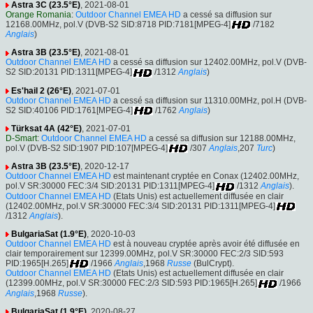
Astra 3C (23.5°E)
, 2021-08-01
Orange Romania
:
Outdoor Channel EMEA HD
a cessé sa diffusion sur
12168.00MHz, pol.V (DVB-S2 SID:8718 PID:7181[MPEG-4]
/7182
Anglais
)
Astra 3B (23.5°E)
, 2021-08-01
Outdoor Channel EMEA HD
a cessé sa diffusion sur 12402.00MHz, pol.V (DVB-
S2 SID:20131 PID:1311[MPEG-4]
/1312
Anglais
)
Es'hail 2 (26°E)
, 2021-07-01
Outdoor Channel EMEA HD
a cessé sa diffusion sur 11310.00MHz, pol.H (DVB-
S2 SID:40106 PID:1761[MPEG-4]
/1762
Anglais
)
Türksat 4A (42°E)
, 2021-07-01
D-Smart
:
Outdoor Channel EMEA HD
a cessé sa diffusion sur 12188.00MHz,
pol.V (DVB-S2 SID:1907 PID:107[MPEG-4]
/307
Anglais
,207
Turc
)
Astra 3B (23.5°E)
, 2020-12-17
Outdoor Channel EMEA HD
est maintenant cryptée en Conax (12402.00MHz,
pol.V SR:30000 FEC:3/4 SID:20131 PID:1311[MPEG-4]
/1312
Anglais
).
Outdoor Channel EMEA HD
(Etats Unis) est actuellement diffusée en clair
(12402.00MHz, pol.V SR:30000 FEC:3/4 SID:20131 PID:1311[MPEG-4]
/1312
Anglais
).
BulgariaSat (1.9°E)
, 2020-10-03
Outdoor Channel EMEA HD
est à nouveau cryptée après avoir été diffusée en
clair temporairement sur 12399.00MHz, pol.V SR:30000 FEC:2/3 SID:593
PID:1965[H.265]
/1966
Anglais
,1968
Russe
(BulCrypt).
Outdoor Channel EMEA HD
(Etats Unis) est actuellement diffusée en clair
(12399.00MHz, pol.V SR:30000 FEC:2/3 SID:593 PID:1965[H.265]
/1966
Anglais
,1968
Russe
).
BulgariaSat (1.9°E)
, 2020-08-27