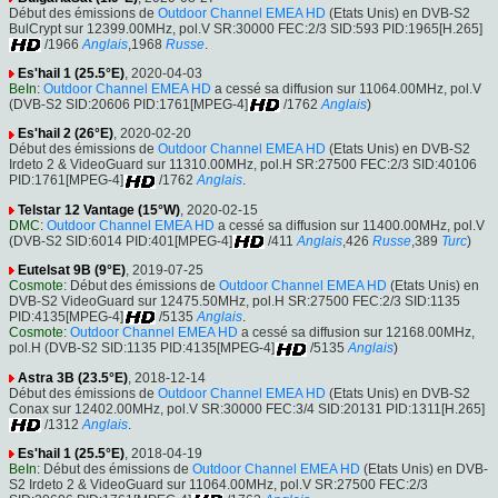
Début des émissions de
Outdoor Channel EMEA HD
(Etats Unis) en DVB-S2
BulCrypt sur 12399.00MHz, pol.V SR:30000 FEC:2/3 SID:593 PID:1965[H.265]
/1966
Anglais
,1968
Russe
.
Es'hail 1 (25.5°E)
, 2020-04-03
BeIn
:
Outdoor Channel EMEA HD
a cessé sa diffusion sur 11064.00MHz, pol.V
(DVB-S2 SID:20606 PID:1761[MPEG-4]
/1762
Anglais
)
Es'hail 2 (26°E)
, 2020-02-20
Début des émissions de
Outdoor Channel EMEA HD
(Etats Unis) en DVB-S2
Irdeto 2 & VideoGuard sur 11310.00MHz, pol.H SR:27500 FEC:2/3 SID:40106
PID:1761[MPEG-4]
/1762
Anglais
.
Telstar 12 Vantage (15°W)
, 2020-02-15
DMC
:
Outdoor Channel EMEA HD
a cessé sa diffusion sur 11400.00MHz, pol.V
(DVB-S2 SID:6014 PID:401[MPEG-4]
/411
Anglais
,426
Russe
,389
Turc
)
Eutelsat 9B (9°E)
, 2019-07-25
Cosmote
: Début des émissions de
Outdoor Channel EMEA HD
(Etats Unis) en
DVB-S2 VideoGuard sur 12475.50MHz, pol.H SR:27500 FEC:2/3 SID:1135
PID:4135[MPEG-4]
/5135
Anglais
.
Cosmote
:
Outdoor Channel EMEA HD
a cessé sa diffusion sur 12168.00MHz,
pol.H (DVB-S2 SID:1135 PID:4135[MPEG-4]
/5135
Anglais
)
Astra 3B (23.5°E)
, 2018-12-14
Début des émissions de
Outdoor Channel EMEA HD
(Etats Unis) en DVB-S2
Conax sur 12402.00MHz, pol.V SR:30000 FEC:3/4 SID:20131 PID:1311[H.265]
/1312
Anglais
.
Es'hail 1 (25.5°E)
, 2018-04-19
BeIn
: Début des émissions de
Outdoor Channel EMEA HD
(Etats Unis) en DVB-
S2 Irdeto 2 & VideoGuard sur 11064.00MHz, pol.V SR:27500 FEC:2/3