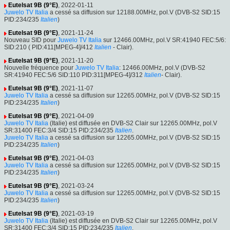
Eutelsat 9B (9°E)
, 2022-01-11
Juwelo TV Italia
a cessé sa diffusion sur 12188.00MHz, pol.V (DVB-S2 SID:15
PID:234/235
Italien
)
Eutelsat 9B (9°E)
, 2021-11-24
Nouveau SID pour
Juwelo TV Italia
sur 12466.00MHz, pol.V SR:41940 FEC:5/6:
SID:210 ( PID:411[MPEG-4]/412
Italien
- Clair).
Eutelsat 9B (9°E)
, 2021-11-20
Nouvelle fréquence pour
Juwelo TV Italia
: 12466.00MHz, pol.V (DVB-S2
SR:41940 FEC:5/6 SID:110 PID:311[MPEG-4]/312
Italien
- Clair).
Eutelsat 9B (9°E)
, 2021-11-07
Juwelo TV Italia
a cessé sa diffusion sur 12265.00MHz, pol.V (DVB-S2 SID:15
PID:234/235
Italien
)
Eutelsat 9B (9°E)
, 2021-04-09
Juwelo TV Italia
(Italie) est diffusée en DVB-S2 Clair sur 12265.00MHz, pol.V
SR:31400 FEC:3/4 SID:15 PID:234/235
Italien
.
Juwelo TV Italia
a cessé sa diffusion sur 12265.00MHz, pol.V (DVB-S2 SID:15
PID:234/235
Italien
)
Eutelsat 9B (9°E)
, 2021-04-03
Juwelo TV Italia
a cessé sa diffusion sur 12265.00MHz, pol.V (DVB-S2 SID:15
PID:234/235
Italien
)
Eutelsat 9B (9°E)
, 2021-03-24
Juwelo TV Italia
a cessé sa diffusion sur 12265.00MHz, pol.V (DVB-S2 SID:15
PID:234/235
Italien
)
Eutelsat 9B (9°E)
, 2021-03-19
Juwelo TV Italia
(Italie) est diffusée en DVB-S2 Clair sur 12265.00MHz, pol.V
SR:31400 FEC:3/4 SID:15 PID:234/235
Italien
.