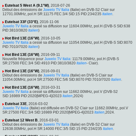
Eutelsat 5 West A (9.1°W)
, 2018-07-26
Début des émissions de
Juwelo TV Italia
(Italie) en DVB-S2 Clair sur
12701.00MHz, pol.H SR:11175 FEC:3/4 SID:15 PID:234/235
Italien
.
Eutelsat 33F (33°E)
, 2016-11-06
Juwelo TV Italia
a cessé sa diffusion sur 11604.00MHz, pol.H (DVB-S SID:638
PID:3810/3820
Italien
)
Hot Bird 13E (16°W)
, 2016-10-05
Juwelo TV Italia
a cessé sa diffusion sur 11054.00MHz, pol.H (DVB-S SID:8070
PID:7010/7020
Italien
)
Hot Bird 13E (16°W)
, 2016-09-11
Nouvelle fréquence pour
Juwelo TV Italia
: 11179.00MHz, pol.H (DVB-S
SR:27500 FEC:3/4 SID:4910 PID:3810/3820
Italien
- Clair).
Hot Bird 13E (16°W)
, 2016-09-01
Début des émissions de
Juwelo TV Italia
(Italie) en DVB-S Clair sur
11054.00MHz, pol.H SR:27500 FEC:5/6 SID:8070 PID:7010/7020
Italien
.
Hot Bird 13E (16°W)
, 2016-03-31
Juwelo TV Italia
a cessé sa diffusion sur 11662.00MHz, pol.V (DVB-S2
SID:16989 PID:2020[MPEG-4]/2023
Italien
,2024)
Eutelsat 33E
, 2016-03-02
Juwelo TV Italia
(Italie) est diffusée en DVB-S2 Clair sur 11662.00MHz, pol.V
SR:27500 FEC:3/4 SID:16989 PID:2020[MPEG-4]/2023
Italien
,2024.
Eutelsat 12 West B
, 2016-03-01
Début des émissions de
Juwelo TV Italia
(Italie) en DVB-S2 Clair sur
12638.00MHz, pol.H SR:14000 FEC:3/5 SID:15 PID:234/235
Italien
.