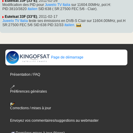
Eutelsat 33F (33°E)
, 2011-02-26
Modification des PID pour
Juwelo TV Italia
sur 11604.00MHz, pol.H:
PID:3810/3820
Italien
SID:638 ( SR:27500 FEC:5/6 - Clair).
Eutelsat 33F (33°E)
, 2011-02-17
Juwelo TV Italia
teste ses émissions en DVB-S Clair sur 11604.00MHz, pol.H
SR:27500 FEC:5/6 SID:638 PID:32/33
Italien
.
Page de démarrage
Présentation / FAQ
Préférences générales
Corrections / mises à jour
Envoyez vos commentaires/suggestions au webmaster