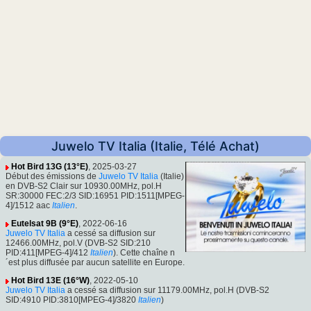
Juwelo TV Italia (Italie, Télé Achat)
Hot Bird 13G (13°E)
, 2025-03-27
Début des émissions de
Juwelo TV Italia
(Italie)
en DVB-S2 Clair sur 10930.00MHz, pol.H
SR:30000 FEC:2/3 SID:16951 PID:1511[MPEG-
4]/1512 aac
Italien
.
Eutelsat 9B (9°E)
, 2022-06-16
Juwelo TV Italia
a cessé sa diffusion sur
12466.00MHz, pol.V (DVB-S2 SID:210
PID:411[MPEG-4]/412
Italien
). Cette chaîne n
´est plus diffusée par aucun satellite en Europe.
Hot Bird 13E (16°W)
, 2022-05-10
Juwelo TV Italia
a cessé sa diffusion sur 11179.00MHz, pol.H (DVB-S2
SID:4910 PID:3810[MPEG-4]/3820
Italien
)