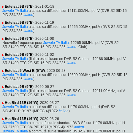
Eutelsat 9B (9°E)
, 2021-01-18
Juwelo TV Italia
a cessé sa diffusion sur 12111.00MHz, pol.V (DVB-S2 SID:15
PID:234/235
Italien
)
Eutelsat 9B (9°E)
, 2020-11-19
Juwelo TV Italia
a cessé sa diffusion sur 12265.00MHz, pol.V (DVB-S2 SID:15
PID:234/235
Italien
)
Eutelsat 9B (9°E)
, 2020-11-08
Nouvelle fréquence pour
Juwelo TV Italia
: 12265.00MHz, pol.V (DVB-S2
SR:31400 FEC:3/4 SID:15 PID:234/235
Italien
- Clair).
Eutelsat 9B (9°E)
, 2020-11-02
Juwelo TV Italia
(Italie) est diffusée en DVB-S2 Clair sur 12188.00MHz, pol.V
SR:31400 FEC:2/3 SID:15 PID:234/235
Italien
.
Eutelsat 5 West B (5°W)
, 2020-06-28
Juwelo TV Italia
a cessé sa diffusion sur 12699.00MHz, pol.H (DVB-S2 SID:15
PID:234/235
Italien
)
Eutelsat 9B (9°E)
, 2020-06-27
Juwelo TV Italia
(Italie) est diffusée en DVB-S2 Clair sur 12111.00MHz, pol.V
SR:31400 FEC:2/3 SID:15 PID:234/235
Italien
.
Hot Bird 13E (16°W)
, 2020-03-27
Juwelo TV Italia
a cessé sa diffusion sur 11179.00MHz, pol.H (DVB-S2
SID:4911 PID:1971[MPEG-4]/1972
Italien
)
Hot Bird 13E (16°W)
, 2020-03-26
Juwelo TV Italia
a commuté sur le standard DVB-S2 sur 11179.00MHz, pol.H
SR:27500 FEC:3/4 PID:1971[MPEG-4]/1972
Italien
.
Juwelo TV Italia
a commuté sur le standard DVB-S2 sur 11179.00MHz, pol.H