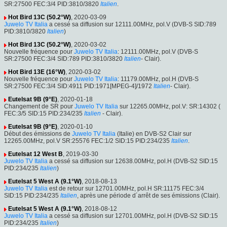
SR:27500 FEC:3/4 PID:3810/3820
Italien
.
Hot Bird 13C (50.2°W)
, 2020-03-09
Juwelo TV Italia
a cessé sa diffusion sur 12111.00MHz, pol.V (DVB-S SID:789
PID:3810/3820
Italien
)
Hot Bird 13C (50.2°W)
, 2020-03-02
Nouvelle fréquence pour
Juwelo TV Italia
: 12111.00MHz, pol.V (DVB-S
SR:27500 FEC:3/4 SID:789 PID:3810/3820
Italien
- Clair).
Hot Bird 13E (16°W)
, 2020-03-02
Nouvelle fréquence pour
Juwelo TV Italia
: 11179.00MHz, pol.H (DVB-S
SR:27500 FEC:3/4 SID:4911 PID:1971[MPEG-4]/1972
Italien
- Clair).
Eutelsat 9B (9°E)
, 2020-01-18
Changement de SR pour
Juwelo TV Italia
sur 12265.00MHz, pol.V: SR:14302 (
FEC:3/5 SID:15 PID:234/235
Italien
- Clair).
Eutelsat 9B (9°E)
, 2020-01-10
Début des émissions de
Juwelo TV Italia
(Italie) en DVB-S2 Clair sur
12265.00MHz, pol.V SR:25576 FEC:1/2 SID:15 PID:234/235
Italien
.
Eutelsat 12 West B
, 2019-03-30
Juwelo TV Italia
a cessé sa diffusion sur 12638.00MHz, pol.H (DVB-S2 SID:15
PID:234/235
Italien
)
Eutelsat 5 West A (9.1°W)
, 2018-08-13
Juwelo TV Italia
est de retour sur 12701.00MHz, pol.H SR:11175 FEC:3/4
SID:15 PID:234/235
Italien
, après une période d´arrêt de ses émissions (Clair).
Eutelsat 5 West A (9.1°W)
, 2018-08-12
Juwelo TV Italia
a cessé sa diffusion sur 12701.00MHz, pol.H (DVB-S2 SID:15
PID:234/235
Italien
)