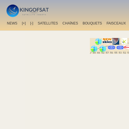
NEWS
[+]
[-]
SATELLITES
CHAîNES
BOUQUETS
FAISCEAUX