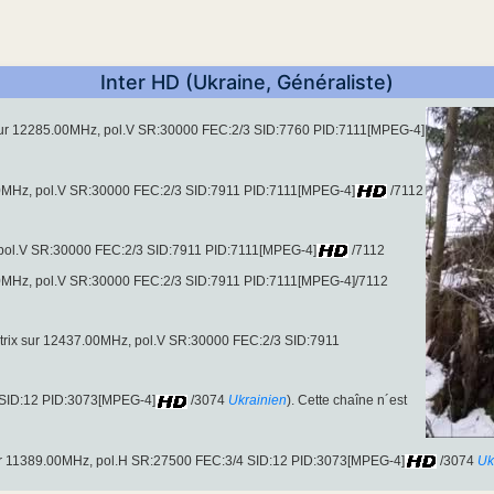
Inter HD (Ukraine, Généraliste)
sur 12285.00MHz, pol.V SR:30000 FEC:2/3 SID:7760 PID:7111[MPEG-4]
7.00MHz, pol.V SR:30000 FEC:2/3 SID:7911 PID:7111[MPEG-4]
/7112
 pol.V SR:30000 FEC:2/3 SID:7911 PID:7111[MPEG-4]
/7112
7.00MHz, pol.V SR:30000 FEC:2/3 SID:7911 PID:7111[MPEG-4]/7112
trix sur 12437.00MHz, pol.V SR:30000 FEC:2/3 SID:7911
S SID:12 PID:3073[MPEG-4]
/3074
Ukrainien
). Cette chaîne n´est
r 11389.00MHz, pol.H SR:27500 FEC:3/4 SID:12 PID:3073[MPEG-4]
/3074
Uk