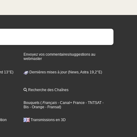
Envoyez vos commentaires/suggestions au
webmaster
rd 13°E)
Dernières mises à jour (News, Astra 19,2°E)
Recherche des Chaînes
Bouquets
(
Français
- Canal+ France
- TNTSAT
-
Bis
- Orange
- Fransat
)
tion
Transmissions en 3D