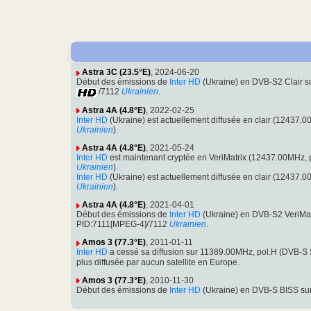
Astra 3C (23.5°E)
, 2024-06-20
Début des émissions de
Inter HD
(Ukraine) en DVB-S2 Clair 
/7112
Ukrainien
.
Astra 4A (4.8°E)
, 2022-02-25
Inter HD
(Ukraine) est actuellement diffusée en clair (1243
Ukrainien
).
Astra 4A (4.8°E)
, 2021-05-24
Inter HD
est maintenant cryptée en VeriMatrix (12437.00MHz,
Ukrainien
).
Inter HD
(Ukraine) est actuellement diffusée en clair (1243
Ukrainien
).
Astra 4A (4.8°E)
, 2021-04-01
Début des émissions de
Inter HD
(Ukraine) en DVB-S2 VeriMa
PID:7111[MPEG-4]/7112
Ukrainien
.
Amos 3 (77.3°E)
, 2011-01-11
Inter HD
a cessé sa diffusion sur 11389.00MHz, pol.H (DVB-
plus diffusée par aucun satellite en Europe.
Amos 3 (77.3°E)
, 2010-11-30
Début des émissions de
Inter HD
(Ukraine) en DVB-S BISS su