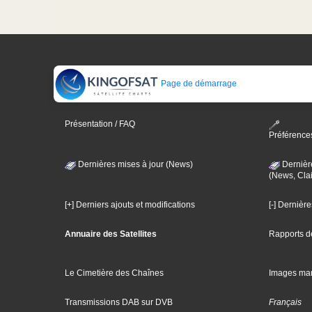
Page de démarrage
Présentation / FAQ
Préférence
Dernières mises à jour (News)
Dernièr
(News, Clai
[+] Derniers ajouts et modifications
[-] Dernièr
Annuaire des Satellites
Rapports d
Le Cimetière des Chaînes
Images ma
Transmissions DAB sur DVB
Français