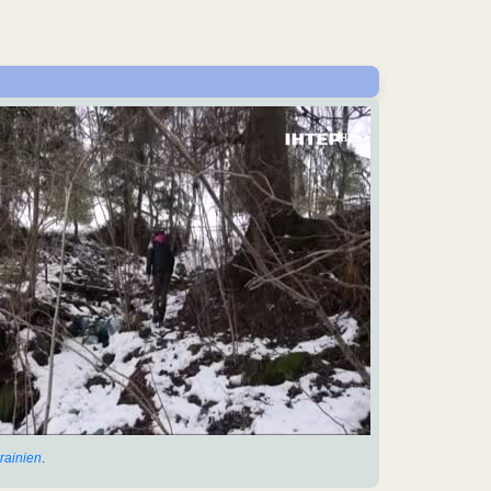
rainien
.