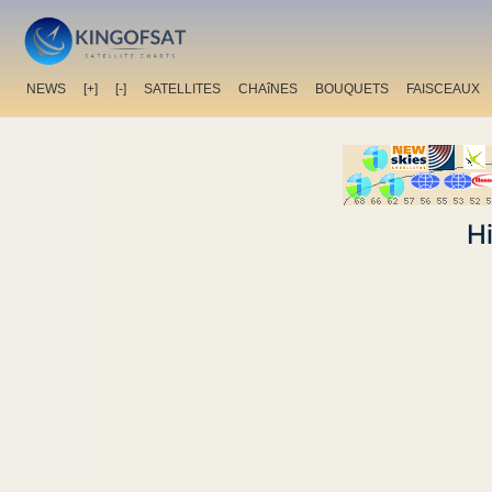
NEWS
[+]
[-]
SATELLITES
CHAîNES
BOUQUETS
FAISCEAUX
H