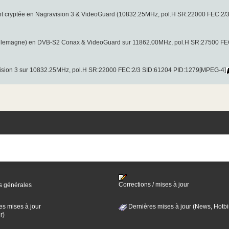
nt cryptée en Nagravision 3 & VideoGuard (10832.25MHz, pol.H SR:22000 FEC:2
llemagne) en DVB-S2 Conax & VideoGuard sur 11862.00MHz, pol.H SR:27500 FE
ision 3 sur 10832.25MHz, pol.H SR:22000 FEC:2/3 SID:61204 PID:1279[MPEG-4]
Corrections / mises à jour
s générales
es mises à jour
Dernières mises à jour (News, Hotbi
r)