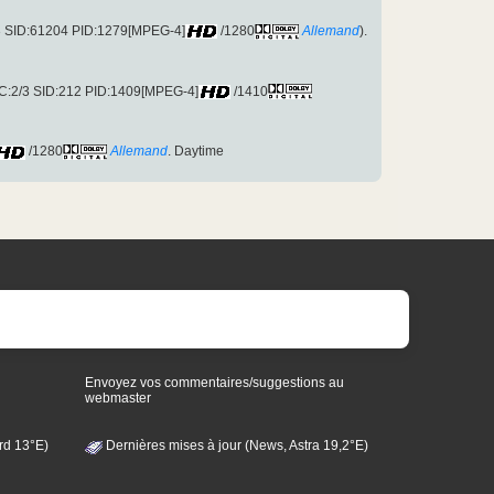
/3 SID:61204 PID:1279[MPEG-4]
/1280
Allemand
).
C:2/3 SID:212 PID:1409[MPEG-4]
/1410
/1280
Allemand
. Daytime
Envoyez vos commentaires/suggestions au
webmaster
rd 13°E)
Dernières mises à jour (News, Astra 19,2°E)