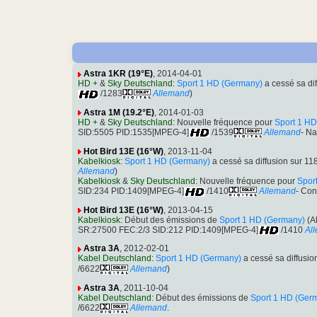
Astra 1KR (19°E)
, 2014-04-01
HD +
&
Sky Deutschland
:
Sport 1 HD (Germany)
a cessé sa d
/1283
Allemand
)
Astra 1M (19.2°E)
, 2014-01-03
HD +
&
Sky Deutschland
: Nouvelle fréquence pour
Sport 1 H
SID:5505 PID:1535[MPEG-4]
/1539
Allemand
- Na
Hot Bird 13E (16°W)
, 2013-11-04
Kabelkiosk
:
Sport 1 HD (Germany)
a cessé sa diffusion sur 
Allemand
)
Kabelkiosk
&
Sky Deutschland
: Nouvelle fréquence pour
Spor
SID:234 PID:1409[MPEG-4]
/1410
Allemand
- Con
Hot Bird 13E (16°W)
, 2013-04-15
Kabelkiosk
: Début des émissions de
Sport 1 HD (Germany)
(A
SR:27500 FEC:2/3 SID:212 PID:1409[MPEG-4]
/1410
Al
Astra 3A
, 2012-02-01
Kabel Deutschland
:
Sport 1 HD (Germany)
a cessé sa diffusi
/6622
Allemand
)
Astra 3A
, 2011-10-04
Kabel Deutschland
: Début des émissions de
Sport 1 HD (Ger
/6622
Allemand
.