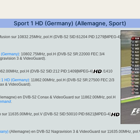
Sport 1 HD (Germany) (Allemagne, Sport)
iffusion sur 10832.25MHz, pol.H (DVB-S2 SID:61204 PID:1279[MPEG-4]
D (Germany)
: 10802.75MHz, pol.H (DVB-S2 SR:22000 FEC:3/4
gravision 3 & VideoGuard).
11862.00MHz, pol.H (DVB-S2 SID:212 PID:1409[MPEG-4]
/1410
t 1 HD (Germany)
: 11862.00MHz, pol.H (DVB-S2 SR:27500 FEC:2/3
ax & VideoGuard).
llemagne) en DVB-S2 Conax & VideoGuard sur 11862.00MHz, pol.H
lemand
.
on sur 11635.00MHz, pol.V (DVB-S2 SID:50010 PID:6621[MPEG-4]
many)
(Allemagne) en DVB-S2 Nagravision 3 & VideoGuard sur 11635.00MHz, pol