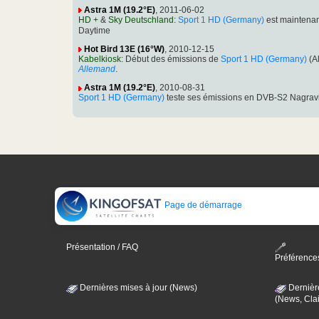
Astra 1M (19.2°E)
, 2011-06-02
HD +
&
Sky Deutschland
:
Sport 1 HD (Germany)
est maintena
Daytime
Hot Bird 13E (16°W)
, 2010-12-15
Kabelkiosk
: Début des émissions de
Sport 1 HD (Germany)
(A
Allemand
.
Astra 1M (19.2°E)
, 2010-08-31
Sport 1 HD (Germany)
teste ses émissions en DVB-S2 Nagrav
Page de démarrage
Présentation / FAQ
Préférence
Dernières mises à jour (News)
Dernièr
(News, Clai