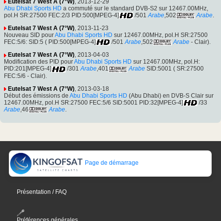
Eutelsat 7 West A (7°W)
, 2013-12-29
Abu Dhabi Sports HD
a commuté sur le standard DVB-S2 sur 12467.00MHz,
pol.H SR:27500 FEC:2/3 PID:500[MPEG-4]
/501
Arabe
,502
Arabe
.
Eutelsat 7 West A (7°W)
, 2013-11-23
Nouveau SID pour
Abu Dhabi Sports HD
sur 12467.00MHz, pol.H SR:27500
FEC:5/6: SID:5 ( PID:500[MPEG-4]
/501
Arabe
,502
Arabe
- Clair).
Eutelsat 7 West A (7°W)
, 2013-04-03
Modification des PID pour
Abu Dhabi Sports HD
sur 12467.00MHz, pol.H:
PID:201[MPEG-4]
/301
Arabe
,401
Arabe
SID:5001 ( SR:27500
FEC:5/6 - Clair).
Eutelsat 7 West A (7°W)
, 2013-03-18
Début des émissions de
Abu Dhabi Sports HD
(Abu Dhabi) en DVB-S Clair sur
12467.00MHz, pol.H SR:27500 FEC:5/6 SID:5001 PID:32[MPEG-4]
/33
Arabe
,46
Arabe
.
Page de démarrage
Présentation / FAQ
Préférences générales