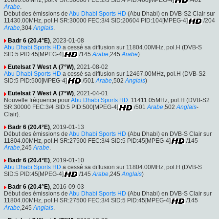
Arabe
.
Début des émissions de
Abu Dhabi Sports HD
(Abu Dhabi) en DVB-S2 Clair sur
11430.00MHz, pol.H SR:30000 FEC:3/4 SID:20604 PID:104[MPEG-4]
/204
Arabe
,304
Anglais
.
Badr 6 (20.4°E)
, 2023-01-08
Abu Dhabi Sports HD
a cessé sa diffusion sur 11804.00MHz, pol.H (DVB-S
SID:5 PID:45[MPEG-4]
/145
Arabe
,245
Arabe
)
Eutelsat 7 West A (7°W)
, 2021-08-02
Abu Dhabi Sports HD
a cessé sa diffusion sur 12467.00MHz, pol.H (DVB-S2
SID:5 PID:500[MPEG-4]
/501
Arabe
,502
Anglais
)
Eutelsat 7 West A (7°W)
, 2021-04-01
Nouvelle fréquence pour
Abu Dhabi Sports HD
: 11411.05MHz, pol.H (DVB-S2
SR:30000 FEC:3/4 SID:5 PID:500[MPEG-4]
/501
Arabe
,502
Anglais
-
Clair).
Badr 6 (20.4°E)
, 2019-01-13
Début des émissions de
Abu Dhabi Sports HD
(Abu Dhabi) en DVB-S Clair sur
11804.00MHz, pol.H SR:27500 FEC:3/4 SID:5 PID:45[MPEG-4]
/145
Arabe
,245
Arabe
.
Badr 6 (20.4°E)
, 2019-01-10
Abu Dhabi Sports HD
a cessé sa diffusion sur 11804.00MHz, pol.H (DVB-S
SID:5 PID:45[MPEG-4]
/145
Arabe
,245
Anglais
)
Badr 6 (20.4°E)
, 2016-09-03
Début des émissions de
Abu Dhabi Sports HD
(Abu Dhabi) en DVB-S Clair sur
11804.00MHz, pol.H SR:27500 FEC:3/4 SID:5 PID:45[MPEG-4]
/145
Arabe
,245
Anglais
.