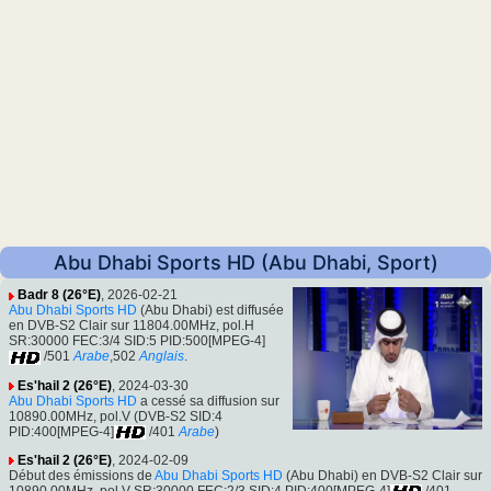
Abu Dhabi Sports HD (Abu Dhabi, Sport)
Badr 8 (26°E)
, 2026-02-21
Abu Dhabi Sports HD
(Abu Dhabi) est diffusée
en DVB-S2 Clair sur 11804.00MHz, pol.H
SR:30000 FEC:3/4 SID:5 PID:500[MPEG-4]
/501
Arabe
,502
Anglais
.
Es'hail 2 (26°E)
, 2024-03-30
Abu Dhabi Sports HD
a cessé sa diffusion sur
10890.00MHz, pol.V (DVB-S2 SID:4
PID:400[MPEG-4]
/401
Arabe
)
Es'hail 2 (26°E)
, 2024-02-09
Début des émissions de
Abu Dhabi Sports HD
(Abu Dhabi) en DVB-S2 Clair sur
10890.00MHz, pol.V SR:30000 FEC:2/3 SID:4 PID:400[MPEG-4]
/401