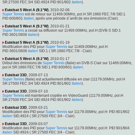
SR:27500 FEC:3/4 SID:4924 PID:901/902
Italien
).
Eutelsat 5 West A (9.1°W)
, 2010-02-06
Super Tennis
est de retour sur 11469.00MHz, pol.H SR:1860 FEC:7/8 SID:1
PID:600/601
Italien
, après une période d´arrêt de ses émissions (Clair).
Eutelsat 5 West A (9.1°W)
, 2010-01-21
Super Tennis
a cessé sa diffusion sur 11469.00MHz, pol.H (DVB-S SID:1
PID:3601/3606
Italien
)
Eutelsat 5 West A (9.1°W)
, 2010-01-19
Modification des PID pour
Super Tennis
sur 11469.00MHz, pol.H:
PID:3601/3606
Italien
SID:1 ( SR:1860 FEC:7/8 - Clair).
Eutelsat 5 West A (9.1°W)
, 2010-01-17
Début des émissions de
Super Tennis
(Italie) en DVB-S Clair sur 11469.00MHz,
pol.H SR:1860 FEC:7/8 SID:1 PID:600/601
Italien
.
Eutelsat 33D
, 2009-07-13
Super Tennis
(Italie) est actuellement diffusée en clair (11179.00MHz, pol.H
SR:27500 FEC:3/4 SID:4924 PID:901/902
Italien
).
Eutelsat 33D
, 2009-07-10
Super Tennis
est maintenant cryptée en VideoGuard (11179.00MHz, pol.H
SR:27500 FEC:3/4 SID:4924 PID:901/902
Italien
).
Eutelsat 33D
, 2009-03-21
Modification des PID pour
Super Tennis
sur 11179.00MHz, pol.H: PID:901/902
Italien
SID:4924 ( SR:27500 FEC:3/4 - Clair).
Eutelsat 33D
, 2009-03-07
Modification des PID pour
Super Tennis
sur 11179.00MHz, pol.H: PID:901/904
Italien
SID:4924 ( SR:27500 FEC:3/4 - Clair).