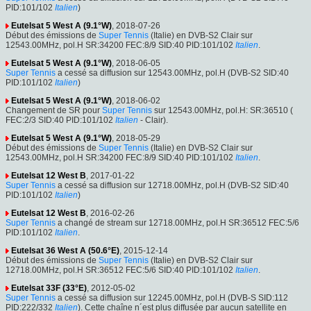
PID:101/102
Italien
)
Eutelsat 5 West A (9.1°W)
, 2018-07-26
Début des émissions de
Super Tennis
(Italie) en DVB-S2 Clair sur
12543.00MHz, pol.H SR:34200 FEC:8/9 SID:40 PID:101/102
Italien
.
Eutelsat 5 West A (9.1°W)
, 2018-06-05
Super Tennis
a cessé sa diffusion sur 12543.00MHz, pol.H (DVB-S2 SID:40
PID:101/102
Italien
)
Eutelsat 5 West A (9.1°W)
, 2018-06-02
Changement de SR pour
Super Tennis
sur 12543.00MHz, pol.H: SR:36510 (
FEC:2/3 SID:40 PID:101/102
Italien
- Clair).
Eutelsat 5 West A (9.1°W)
, 2018-05-29
Début des émissions de
Super Tennis
(Italie) en DVB-S2 Clair sur
12543.00MHz, pol.H SR:34200 FEC:8/9 SID:40 PID:101/102
Italien
.
Eutelsat 12 West B
, 2017-01-22
Super Tennis
a cessé sa diffusion sur 12718.00MHz, pol.H (DVB-S2 SID:40
PID:101/102
Italien
)
Eutelsat 12 West B
, 2016-02-26
Super Tennis
a changé de stream sur 12718.00MHz, pol.H SR:36512 FEC:5/6
PID:101/102
Italien
.
Eutelsat 36 West A (50.6°E)
, 2015-12-14
Début des émissions de
Super Tennis
(Italie) en DVB-S2 Clair sur
12718.00MHz, pol.H SR:36512 FEC:5/6 SID:40 PID:101/102
Italien
.
Eutelsat 33F (33°E)
, 2012-05-02
Super Tennis
a cessé sa diffusion sur 12245.00MHz, pol.H (DVB-S SID:112
PID:222/332
Italien
). Cette chaîne n´est plus diffusée par aucun satellite en