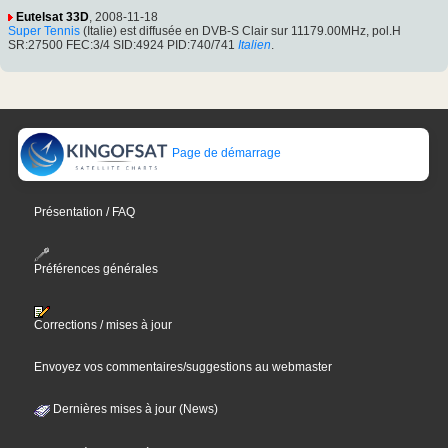
Eutelsat 33D
, 2008-11-18
Super Tennis
(Italie) est diffusée en DVB-S Clair sur 11179.00MHz, pol.H
SR:27500 FEC:3/4 SID:4924 PID:740/741
Italien
.
Page de démarrage
Présentation / FAQ
Préférences générales
Corrections / mises à jour
Envoyez vos commentaires/suggestions au webmaster
Dernières mises à jour (News)