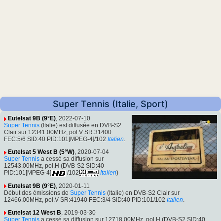
Super Tennis (Italie, Sport)
Eutelsat 9B (9°E)
, 2022-07-10
Super Tennis
(Italie) est diffusée en DVB-S2
Clair sur 12341.00MHz, pol.V SR:31400
FEC:5/6 SID:40 PID:101[MPEG-4]/102
Italien
.
Eutelsat 5 West B (5°W)
, 2020-07-04
Super Tennis
a cessé sa diffusion sur
12543.00MHz, pol.H (DVB-S2 SID:40
PID:101[MPEG-4]
/102
Italien
)
Eutelsat 9B (9°E)
, 2020-01-11
Début des émissions de
Super Tennis
(Italie) en DVB-S2 Clair sur
12466.00MHz, pol.V SR:41940 FEC:3/4 SID:40 PID:101/102
Italien
.
Eutelsat 12 West B
, 2019-03-30
Super Tennis
a cessé sa diffusion sur 12718.00MHz, pol.H (DVB-S2 SID:40