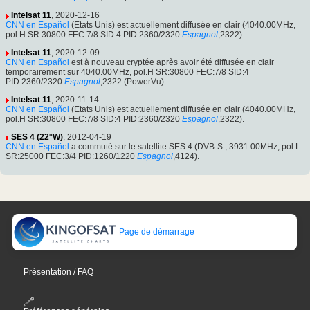
Intelsat 11
, 2020-12-16
CNN en Español
(Etats Unis) est actuellement diffusée en clair (4040.00MHz,
pol.H SR:30800 FEC:7/8 SID:4 PID:2360/2320
Espagnol
,2322).
Intelsat 11
, 2020-12-09
CNN en Español
est à nouveau cryptée après avoir été diffusée en clair
temporairement sur 4040.00MHz, pol.H SR:30800 FEC:7/8 SID:4
PID:2360/2320
Espagnol
,2322 (PowerVu).
Intelsat 11
, 2020-11-14
CNN en Español
(Etats Unis) est actuellement diffusée en clair (4040.00MHz,
pol.H SR:30800 FEC:7/8 SID:4 PID:2360/2320
Espagnol
,2322).
SES 4 (22°W)
, 2012-04-19
CNN en Español
a commuté sur le satellite SES 4 (DVB-S , 3931.00MHz, pol.L
SR:25000 FEC:3/4 PID:1260/1220
Espagnol
,4124).
Page de démarrage
Présentation / FAQ