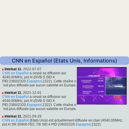
CNN en Español (Etats Unis, Informations)
Intelsat 11
, 2022-07-07
CNN en Español
a cessé sa diffusion sur
4040.00MHz, pol.H (DVB-S SID:4
PID:2360/2320
Espagnol
,2322). Cette chaîne n
´est plus diffusée par aucun satellite en Europe.
Intelsat 11
, 2021-12-01
CNN en Español
a cessé sa diffusion sur
4040.00MHz, pol.H (DVB-S SID:4
PID:2360/2320
Espagnol
,2322). Cette chaîne n
´est plus diffusée par aucun satellite en Europe.
Intelsat 11
, 2021-09-29
CNN en Español
(Etats Unis) est actuellement diffusée en clair (4040.00MHz,
pol.H SR:30800 FEC:7/8 SID:4 PID:2360/2320
Espagnol
,2322).