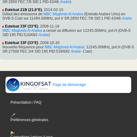
SR:2850 FEC:7/8 SID:1 PID:43/46
Arabe
).
Eutelsat 21B (21.6°E)
, 2014-02-10
Début des émissions de
MBC Maghreb Al Arabia
(Emirats Arabes Unis) en
DVB-S Clair sur 11494.00MHz, pol.V SR:2850 FEC:7/8 SID:1 PID:43/46
Arabe
.
Eutelsat 33F (33°E)
, 2008-11-18
MBC Maghreb Al Arabia
a cessé sa diffusion sur 12245.00MHz, pol.H (DVB-S
SID:195 PID:516/682
Arabe
)
Eutelsat 33F (33°E)
, 2008-10-30
Nouvelle fréquence pour
MBC Maghreb Al Arabia
: 12245.00MHz, pol.H (DVB-S
SR:27500 FEC:3/4 SID:195 PID:516/682
Arabe
- Clair).
Page de démarrage
Présentation / FAQ
Préférences générales