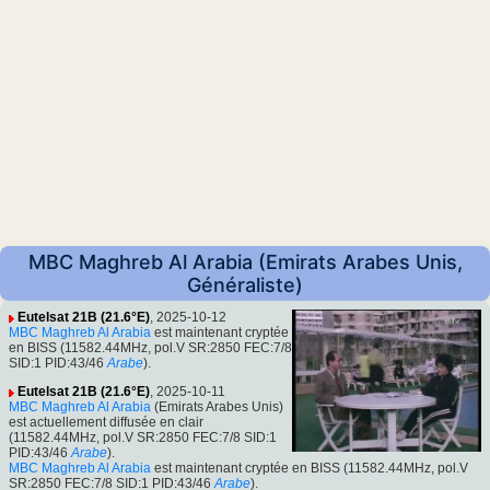
MBC Maghreb Al Arabia (Emirats Arabes Unis,
Généraliste)
Eutelsat 21B (21.6°E)
, 2025-10-12
MBC Maghreb Al Arabia
est maintenant cryptée
en BISS (11582.44MHz, pol.V SR:2850 FEC:7/8
SID:1 PID:43/46
Arabe
).
Eutelsat 21B (21.6°E)
, 2025-10-11
MBC Maghreb Al Arabia
(Emirats Arabes Unis)
est actuellement diffusée en clair
(11582.44MHz, pol.V SR:2850 FEC:7/8 SID:1
PID:43/46
Arabe
).
MBC Maghreb Al Arabia
est maintenant cryptée en BISS (11582.44MHz, pol.V
SR:2850 FEC:7/8 SID:1 PID:43/46
Arabe
).