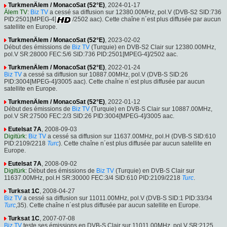
TurkmenÄlem / MonacoSat (52°E)
, 2024-01-17
Älem TV
:
Biz TV
a cessé sa diffusion sur 12380.00MHz, pol.V (DVB-S2 SID:736
PID:2501[MPEG-4]
/2502 aac). Cette chaîne n´est plus diffusée par aucun
satellite en Europe.
TurkmenÄlem / MonacoSat (52°E)
, 2023-02-02
Début des émissions de
Biz TV
(Turquie) en DVB-S2 Clair sur 12380.00MHz,
pol.V SR:28000 FEC:5/6 SID:736 PID:2501[MPEG-4]/2502 aac.
TurkmenÄlem / MonacoSat (52°E)
, 2022-01-24
Biz TV
a cessé sa diffusion sur 10887.00MHz, pol.V (DVB-S SID:26
PID:3004[MPEG-4]/3005 aac). Cette chaîne n´est plus diffusée par aucun
satellite en Europe.
TurkmenÄlem / MonacoSat (52°E)
, 2022-01-12
Début des émissions de
Biz TV
(Turquie) en DVB-S Clair sur 10887.00MHz,
pol.V SR:27500 FEC:2/3 SID:26 PID:3004[MPEG-4]/3005 aac.
Eutelsat 7A
, 2008-09-03
Digitürk
:
Biz TV
a cessé sa diffusion sur 11637.00MHz, pol.H (DVB-S SID:610
PID:2109/2218
Turc
). Cette chaîne n´est plus diffusée par aucun satellite en
Europe.
Eutelsat 7A
, 2008-09-02
Digitürk
: Début des émissions de
Biz TV
(Turquie) en DVB-S Clair sur
11637.00MHz, pol.H SR:30000 FEC:3/4 SID:610 PID:2109/2218
Turc
.
Turksat 1C
, 2008-04-27
Biz TV
a cessé sa diffusion sur 11011.00MHz, pol.V (DVB-S SID:1 PID:33/34
Turc
,35). Cette chaîne n´est plus diffusée par aucun satellite en Europe.
Turksat 1C
, 2007-07-08
Biz TV
teste ses émissions en DVB-S Clair sur 11011.00MHz, pol.V SR:2125