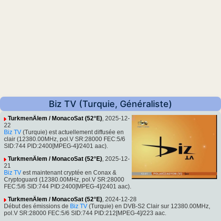
Biz TV (Turquie, Généraliste)
TurkmenÄlem / MonacoSat (52°E)
, 2025-12-
22
Biz TV
(Turquie) est actuellement diffusée en
clair (12380.00MHz, pol.V SR:28000 FEC:5/6
SID:744 PID:2400[MPEG-4]/2401 aac).
TurkmenÄlem / MonacoSat (52°E)
, 2025-12-
21
Biz TV
est maintenant cryptée en Conax &
Cryptoguard (12380.00MHz, pol.V SR:28000
FEC:5/6 SID:744 PID:2400[MPEG-4]/2401 aac).
TurkmenÄlem / MonacoSat (52°E)
, 2024-12-28
Début des émissions de
Biz TV
(Turquie) en DVB-S2 Clair sur 12380.00MHz,
pol.V SR:28000 FEC:5/6 SID:744 PID:212[MPEG-4]/223 aac.