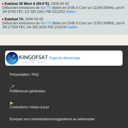
Eutelsat 36 West A (50.6°E)
, 2006-05-05
Début des émissions de
Noi TV
(Italie) en DVB-S Clair sur 11169.00MHz, pol.H
SR:9766 FEC:1/2 SID:1001 PID:201/202
Italien
.
Eutelsat 7A
, 2006-05-05
Début des émissions de
Noi TV
(Italie) en DVB-S Clair sur 11302.00MHz, pol.H
SR:27500 FEC:3/4 SID:3020 PID:154/155
Italien
.
Page de démarrage
Présentation / FAQ
Préférences générales
Corrections / mises à jour
Envoyez vos commentaires/suggestions au webmaster