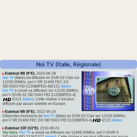
Noi TV (Italie, Régionale)
Eutelsat 9B (9°E)
, 2023-06-28
Noi TV
(Italie) est diffusée en DVB-S2 Clair sur
12226.00MHz, pol.V SR:31400 FEC:2/3
SID:5003 PID:2120[MPEG-4]/2121
Italien
.
Noi TV
a cessé sa diffusion sur 12226.00MHz,
pol.V (DVB-S2 SID:5003 PID:2120[MPEG-4]
/2121
Italien
). Cette chaîne n´est plus
diffusée par aucun satellite en Europe.
Eutelsat 9B (9°E)
, 2022-05-24
Début des émissions de
Noi TV
(Italie) en DVB-S2 Clair sur 12226.00MHz,
pol.V SR:31400 FEC:2/3 SID:5003 PID:2120[MPEG-4]
/2121
Italien
.
Eutelsat 33F (33°E)
, 2010-06-01
Sky Italia
:
Noi TV
a cessé sa diffusion sur 12466.00MHz, pol.V (DVB-S
SID:9484 PID:2326/2327
Italien
). Cette chaîne n´est plus diffusée par aucun