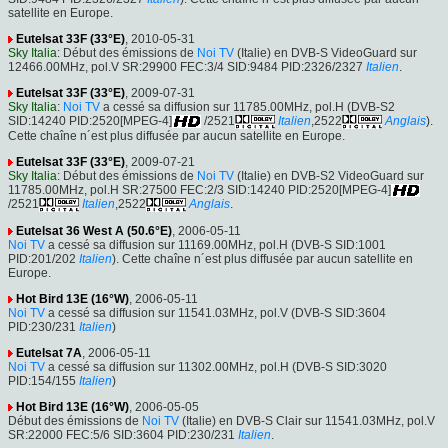
satellite en Europe.
Eutelsat 33F (33°E)
, 2010-05-31
Sky Italia
: Début des émissions de
Noi TV
(Italie) en DVB-S VideoGuard sur
12466.00MHz, pol.V SR:29900 FEC:3/4 SID:9484 PID:2326/2327
Italien
.
Eutelsat 33F (33°E)
, 2009-07-31
Sky Italia
:
Noi TV
a cessé sa diffusion sur 11785.00MHz, pol.H (DVB-S2
SID:14240 PID:2520[MPEG-4]
/2521
Italien
,2522
Anglais
).
Cette chaîne n´est plus diffusée par aucun satellite en Europe.
Eutelsat 33F (33°E)
, 2009-07-21
Sky Italia
: Début des émissions de
Noi TV
(Italie) en DVB-S2 VideoGuard sur
11785.00MHz, pol.H SR:27500 FEC:2/3 SID:14240 PID:2520[MPEG-4]
/2521
Italien
,2522
Anglais
.
Eutelsat 36 West A (50.6°E)
, 2006-05-11
Noi TV
a cessé sa diffusion sur 11169.00MHz, pol.H (DVB-S SID:1001
PID:201/202
Italien
). Cette chaîne n´est plus diffusée par aucun satellite en
Europe.
Hot Bird 13E (16°W)
, 2006-05-11
Noi TV
a cessé sa diffusion sur 11541.03MHz, pol.V (DVB-S SID:3604
PID:230/231
Italien
)
Eutelsat 7A
, 2006-05-11
Noi TV
a cessé sa diffusion sur 11302.00MHz, pol.H (DVB-S SID:3020
PID:154/155
Italien
)
Hot Bird 13E (16°W)
, 2006-05-05
Début des émissions de
Noi TV
(Italie) en DVB-S Clair sur 11541.03MHz, pol.V
SR:22000 FEC:5/6 SID:3604 PID:230/231
Italien
.