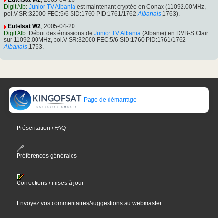
Eutelsat W2
, 2005-04-23
Digit Alb
:
Junior TV Albania
est maintenant cryptée en Conax (11092.00MHz,
pol.V SR:32000 FEC:5/6 SID:1760 PID:1761/1762
Albanais
,1763).
Eutelsat W2
, 2005-04-20
Digit Alb
: Début des émissions de
Junior TV Albania
(Albanie) en DVB-S Clair
sur 11092.00MHz, pol.V SR:32000 FEC:5/6 SID:1760 PID:1761/1762
Albanais
,1763.
Page de démarrage
Présentation / FAQ
Préférences générales
Corrections / mises à jour
Envoyez vos commentaires/suggestions au webmaster