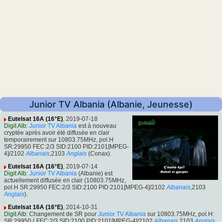
Junior TV Albania (Albanie, Jeunesse)
Eutelsat 16A (16°E)
, 2019-07-18
Digit Alb
:
Junior TV Albania
est à nouveau
cryptée après avoir été diffusée en clair
temporairement sur 10803.75MHz, pol.H
SR:29950 FEC:2/3 SID:2100 PID:2101[MPEG-
4]/2102
Albanais
,2103
Anglais
(Conax).
Eutelsat 16A (16°E)
, 2019-07-14
Digit Alb
:
Junior TV Albania
(Albanie) est
actuellement diffusée en clair (10803.75MHz,
pol.H SR:29950 FEC:2/3 SID:2100 PID:2101[MPEG-4]/2102
Albanais
,2103
Anglais
).
Eutelsat 16A (16°E)
, 2014-10-31
Digit Alb
: Changement de SR pour
Junior TV Albania
sur 10803.75MHz, pol.H:
SR:29950 ( FEC:2/3 SID:2100 PID:2101[MPEG-4]/2102
Albanais
,2103
Anglais