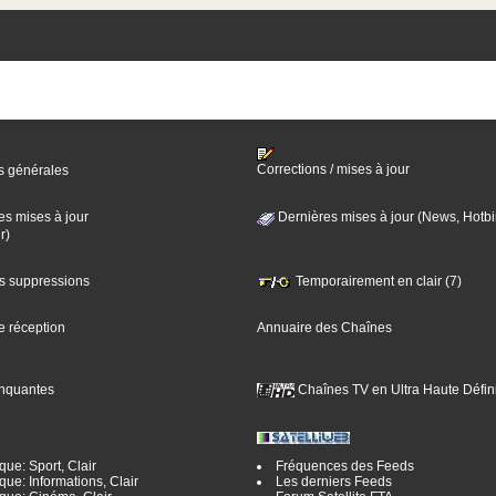
Corrections / mises à jour
s générales
es mises à jour
Dernières mises à jour (News, Hotbi
r)
es suppressions
Temporairement en clair (7)
e réception
Annuaire des Chaînes
nquantes
Chaînes TV en Ultra Haute Défini
ue: Sport, Clair
Fréquences des Feeds
ue: Informations, Clair
Les derniers Feeds