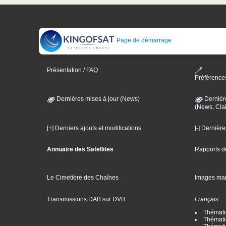
Page de démarrage
Présentation / FAQ
Préférence
Dernières mises à jour (News)
Dernièr
(News, Clai
[+] Derniers ajouts et modifications
[-] Dernièr
Annuaire des Satellites
Rapports d
Le Cimetière des Chaînes
Images ma
Transmissions DAB sur DVB
Français
Thématiq
Thématiq