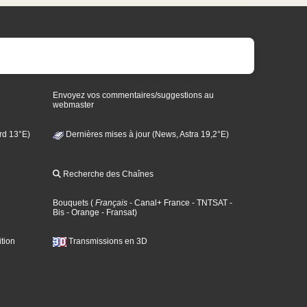
Envoyez vos commentaires/suggestions au
webmaster
rd 13°E)
Dernières mises à jour (News, Astra 19,2°E)
Recherche des Chaînes
Bouquets
(
Français
- Canal+ France
- TNTSAT
-
Bis
- Orange
- Fransat
)
tion
Transmissions en 3D