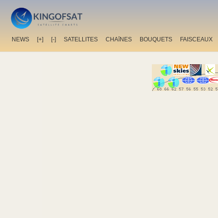
NEWS
[+]
[-]
SATELLITES
CHAîNES
BOUQUETS
FAISCEAUX