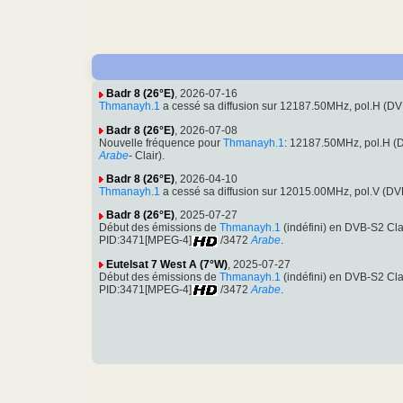
Badr 8 (26°E)
, 2026-07-16
Thmanayh.1
a cessé sa diffusion sur 12187.50MHz, pol.H (
Badr 8 (26°E)
, 2026-07-08
Nouvelle fréquence pour
Thmanayh.1
: 12187.50MHz, pol.H 
Arabe
- Clair).
Badr 8 (26°E)
, 2026-04-10
Thmanayh.1
a cessé sa diffusion sur 12015.00MHz, pol.V (D
Badr 8 (26°E)
, 2025-07-27
Début des émissions de
Thmanayh.1
(indéfini) en DVB-S2 Cl
PID:3471[MPEG-4]
/3472
Arabe
.
Eutelsat 7 West A (7°W)
, 2025-07-27
Début des émissions de
Thmanayh.1
(indéfini) en DVB-S2 Cl
PID:3471[MPEG-4]
/3472
Arabe
.