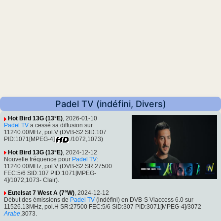
Padel TV (indéfini, Divers)
Hot Bird 13G (13°E)
, 2026-01-10
Padel TV
a cessé sa diffusion sur
11240.00MHz, pol.V (DVB-S2 SID:107
PID:1071[MPEG-4]
/1072,1073)
Hot Bird 13G (13°E)
, 2024-12-12
Nouvelle fréquence pour
Padel TV
:
11240.00MHz, pol.V (DVB-S2 SR:27500
FEC:5/6 SID:107 PID:1071[MPEG-
4]/1072,1073- Clair).
Eutelsat 7 West A (7°W)
, 2024-12-12
Début des émissions de
Padel TV
(indéfini) en DVB-S Viaccess 6.0 sur
11526.13MHz, pol.H SR:27500 FEC:5/6 SID:307 PID:3071[MPEG-4]/3072
Arabe
,3073.