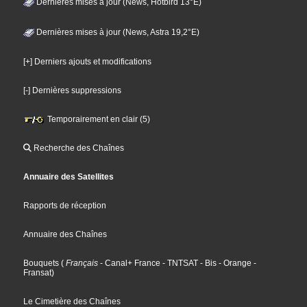
Dernières mises à jour (News, Hotbird 13°E)
Dernières mises à jour (News, Astra 19,2°E)
[+] Derniers ajouts et modifications
[-] Dernières suppressions
Temporairement en clair (5)
Recherche des Chaînes
Annuaire des Satellites
Rapports de réception
Annuaire des Chaînes
Bouquets
(
Français
- Canal+ France
- TNTSAT
- Bis
- Orange
-
Fransat
)
Le Cimetière des Chaînes