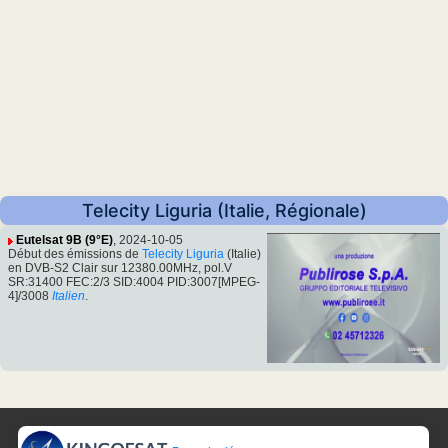
Telecity Liguria (Italie, Régionale)
Eutelsat 9B (9°E)
, 2024-10-05
Début des émissions de
Telecity Liguria
(Italie)
en DVB-S2 Clair sur 12380.00MHz, pol.V
SR:31400 FEC:2/3 SID:4004 PID:3007[MPEG-
4]/3008
Italien
.