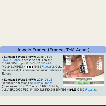
Juwelo France (France, Télé Achat)
Eutelsat 5 West B (5°W)
, 2025-04-03
Juwelo France
a cessé sa diffusion sur
11096.00MHz, pol.V (DVB-S2 SID:428
PID:2481[MPEG-4]
/2482
Français
). Cette
chaîne n´est plus diffusée par aucun satellite en
Europe.
Eutelsat 5 West B (5°W)
, 2024-09-18
Début des émissions de
Juwelo France
(France) en DVB-S2 Clair sur 11096.00MHz,
pol.V SR:29950 FEC:3/4 SID:428 PID:2481[MPEG-4]
/2482
Français
.