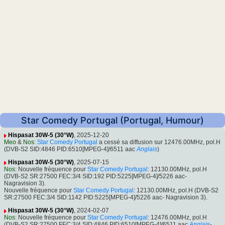
Star Comedy Portugal (Portugal, Humour)
Hispasat 30W-5 (30°W)
, 2025-12-20
Meo
&
Nos
:
Star Comedy Portugal
a cessé sa diffusion sur 12476.00MHz, pol.H
(DVB-S2 SID:4846 PID:6510[MPEG-4]/6511 aac
Anglais
)
Hispasat 30W-5 (30°W)
, 2025-07-15
Nos
: Nouvelle fréquence pour
Star Comedy Portugal
: 12130.00MHz, pol.H
(DVB-S2 SR:27500 FEC:3/4 SID:192 PID:5225[MPEG-4]/5226 aac-
Nagravision 3).
Nouvelle fréquence pour
Star Comedy Portugal
: 12130.00MHz, pol.H (DVB-S2
SR:27500 FEC:3/4 SID:1142 PID:5225[MPEG-4]/5226 aac- Nagravision 3).
Hispasat 30W-5 (30°W)
, 2024-02-07
Nos
: Nouvelle fréquence pour
Star Comedy Portugal
: 12476.00MHz, pol.H
(DVB-S2 SR:27500 FEC:3/4 SID:4846 PID:6510[MPEG-4]/6511 aac
Anglais
-