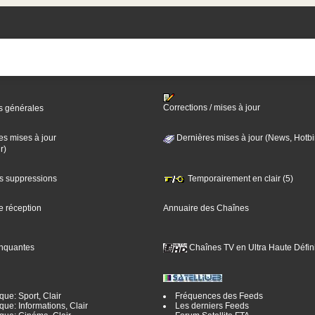
Corrections / mises à jour
s générales
es mises à jour
Dernières mises à jour (News, Hotbi
r)
es suppressions
Temporairement en clair (5)
e réception
Annuaire des Chaînes
nquantes
Chaînes TV en Ultra Haute Défini
ue: Sport, Clair
Fréquences des Feeds
ue: Informations, Clair
Les derniers Feeds