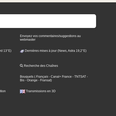
Envoyez vos commentaires/suggestions au
webmaster
rd 13°E)
Dernières mises à jour (News, Astra 19,2°E)
Recherche des Chaînes
Bouquets
(
Français
- Canal+ France
- TNTSAT
-
Bis
- Orange
- Fransat
)
tion
Transmissions en 3D