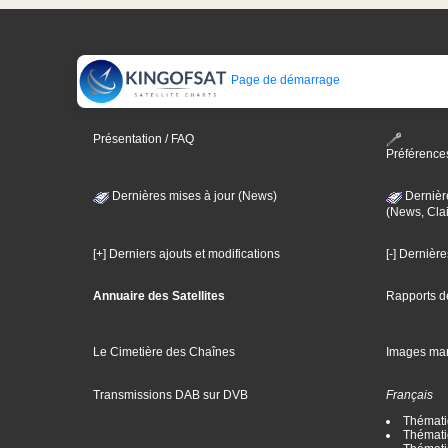
Page de démarrage
Présentation / FAQ
Préférence
Dernières mises à jour (News)
Dernièr
(News, Clai
[+] Derniers ajouts et modifications
[-] Dernièr
Annuaire des Satellites
Rapports d
Le Cimetière des Chaînes
Images ma
Transmissions DAB sur DVB
Français
Thématiq
Thématiq