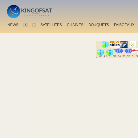
NEWS
[+]
[-]
SATELLITES
CHAîNES
BOUQUETS
FAISCEAUX