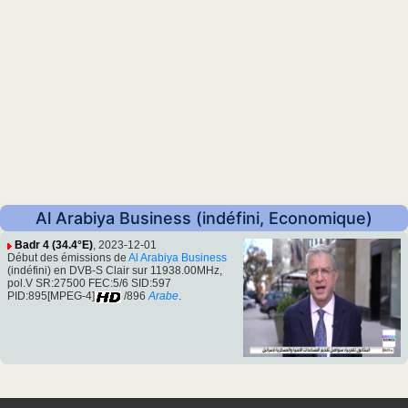
Al Arabiya Business (indéfini, Economique)
Badr 4 (34.4°E)
, 2023-12-01
Début des émissions de
Al Arabiya Business
(indéfini) en DVB-S Clair sur 11938.00MHz,
pol.V SR:27500 FEC:5/6 SID:597
PID:895[MPEG-4]
/896
Arabe
.