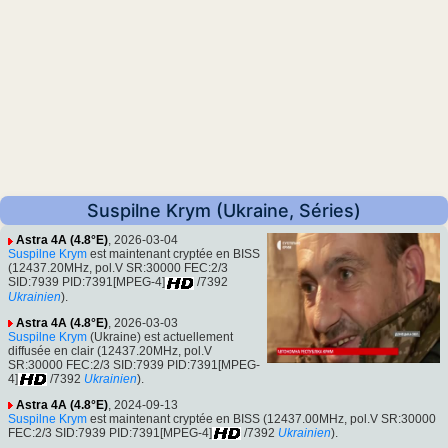
Suspilne Krym (Ukraine, Séries)
Astra 4A (4.8°E)
, 2026-03-04
Suspilne Krym
est maintenant cryptée en BISS
(12437.20MHz, pol.V SR:30000 FEC:2/3
SID:7939 PID:7391[MPEG-4]
/7392
Ukrainien
).
Astra 4A (4.8°E)
, 2026-03-03
Suspilne Krym
(Ukraine) est actuellement
diffusée en clair (12437.20MHz, pol.V
SR:30000 FEC:2/3 SID:7939 PID:7391[MPEG-
4]
/7392
Ukrainien
).
Astra 4A (4.8°E)
, 2024-09-13
Suspilne Krym
est maintenant cryptée en BISS (12437.00MHz, pol.V SR:30000
FEC:2/3 SID:7939 PID:7391[MPEG-4]
/7392
Ukrainien
).