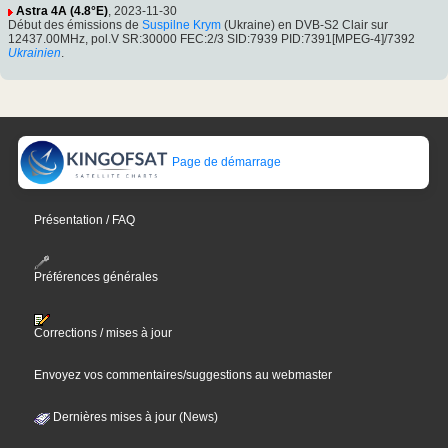
Astra 4A (4.8°E)
, 2023-11-30
Début des émissions de
Suspilne Krym
(Ukraine) en DVB-S2 Clair sur
12437.00MHz, pol.V SR:30000 FEC:2/3 SID:7939 PID:7391[MPEG-4]/7392
Ukrainien
.
Page de démarrage
Présentation / FAQ
Préférences générales
Corrections / mises à jour
Envoyez vos commentaires/suggestions au webmaster
Dernières mises à jour (News)