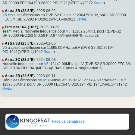
SR:30000 FEC:3/4 SID:20292 PID:2921[MPEG-4]/2922
Serbe
).
Astra 3B (23.5°E)
, 2025-06-02
V5
teste ses émissions en DVB-S2 Clair sur 12304.50MHz, pol.H SR:30000
FEC:3/4 SID:20292 PID:2921[MPEG-4]/2922
Serbe
.
Eutelsat 16A (16°E)
, 2025-03-29
Team:Media
: Nouvelle fréquence pour
V5
: 11262.25MHz, pol.H (DVB-S2
SR:30000 FEC:2/3 SID:59 PID:977[MPEG-4]/979- Irdeto 2).
Astra 3B (23.5°E)
, 2025-02-06
V5
a cessé sa diffusion sur 11895.00MHz, pol.V (DVB-S2 SID:20194
PID:1941[MPEG-4]/1942
Serbe
)
Astra 3C (23.5°E)
, 2024-09-03
Nouvelle fréquence pour
V5
: 12441.00MHz, pol.V (DVB-S2 SR:30000 FEC:3/4
SID:20194 PID:1941[MPEG-4]/1942- Conax & Nagravision 3).
Astra 3B (23.5°E)
, 2023-09-11
Début des émissions de
V5
(Serbie) en DVB-S2 Conax & Nagravision 3 sur
11895.00MHz, pol.V SR:30000 FEC:3/4 SID:20194 PID:1941[MPEG-4]/1942
Serbe
.
Page de démarrage