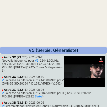
V5 (Serbie, Généraliste)
Astra 3C (23.5°E)
, 2025-09-15
Nouvelle fréquence pour
V5
: 12441.00MHz,
pol.V (DVB-S2 SR:30000 FEC:3/4 SID:20194
PID:1941[MPEG-4]/1942- Conax & Nagravision
3).
Astra 3C (23.5°E)
, 2025-09-10
V5
a cessé sa diffusion sur 12441.00MHz, pol.V
(DVB-S2 SID:20194 PID:1941[MPEG-4]/1942)
Astra 3C (23.5°E)
, 2025-08-26
V5
a cessé sa diffusion sur 12304.50MHz, pol.H (DVB-S2 SID:20292
PID:2921[MPEG-4]/2922
Serbe
)
Astra 3B (23.5°E)
, 2025-06-05
V5
est maintenant cryptée en Conax & Nagravision 3 (12304.50MHz, pol.H