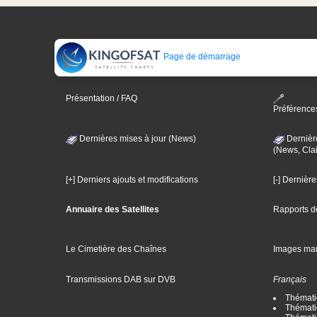
Page de démarrage
Présentation / FAQ
Préférence
Dernières mises à jour (News)
Dernièr
(News, Clai
[+] Derniers ajouts et modifications
[-] Dernièr
Annuaire des Satellites
Rapports d
Le Cimetière des Chaînes
Images ma
Transmissions DAB sur DVB
Français
Thématiq
Thématiq