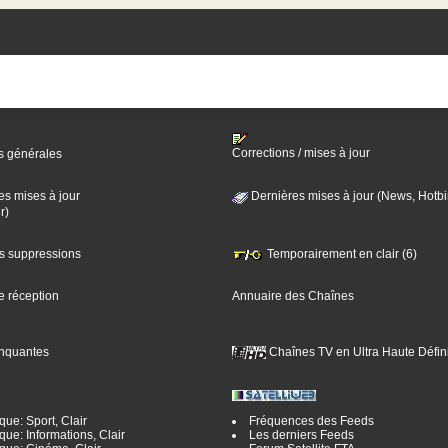
Corrections / mises à jour
s générales
es mises à jour
Dernières mises à jour (News, Hotbi
r)
es suppressions
Temporairement en clair (6)
e réception
Annuaire des Chaînes
nquantes
Chaînes TV en Ultra Haute Défini
ue: Sport, Clair
Fréquences des Feeds
ue: Informations, Clair
Les derniers Feeds