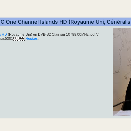
C One Channel Islands HD (Royaume Uni, Généralis
s HD
(Royaume Uni) en DVB-S2 Clair sur 10788.00MHz, pol.V
nar,5301
Anglais
.