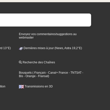
Envoyez vos commentaires/suggestions au
webmaster
rd 13°E)
Dernières mises à jour (News, Astra 19,2°E)
Recherche des Chaînes
Bouquets
(
Français
- Canal+ France
- TNTSAT
-
Bis
- Orange
- Fransat
)
tion
Transmissions en 3D