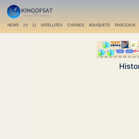
NEWS
[+]
[-]
SATELLITES
CHAîNES
BOUQUETS
FAISCEAUX
Histo