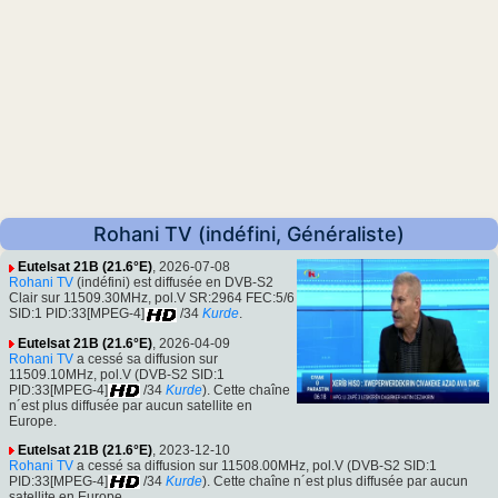
Rohani TV (indéfini, Généraliste)
Eutelsat 21B (21.6°E)
, 2026-07-08
Rohani TV
(indéfini) est diffusée en DVB-S2
Clair sur 11509.30MHz, pol.V SR:2964 FEC:5/6
SID:1 PID:33[MPEG-4]
/34
Kurde
.
Eutelsat 21B (21.6°E)
, 2026-04-09
Rohani TV
a cessé sa diffusion sur
11509.10MHz, pol.V (DVB-S2 SID:1
PID:33[MPEG-4]
/34
Kurde
). Cette chaîne
n´est plus diffusée par aucun satellite en
Europe.
Eutelsat 21B (21.6°E)
, 2023-12-10
Rohani TV
a cessé sa diffusion sur 11508.00MHz, pol.V (DVB-S2 SID:1
PID:33[MPEG-4]
/34
Kurde
). Cette chaîne n´est plus diffusée par aucun
satellite en Europe.