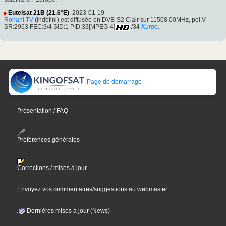
Eutelsat 21B (21.6°E)
, 2023-01-19
Rohani TV
(indéfini) est diffusée en DVB-S2 Clair sur 11508.00MHz, pol.V
SR:2963 FEC:3/4 SID:1 PID:33[MPEG-4]
/34
Kurde
.
Page de démarrage
Présentation / FAQ
Préférences générales
Corrections / mises à jour
Envoyez vos commentaires/suggestions au webmaster
Dernières mises à jour (News)