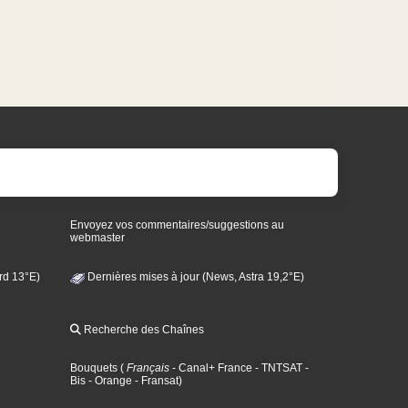
Envoyez vos commentaires/suggestions au
webmaster
rd 13°E)
Dernières mises à jour (News, Astra 19,2°E)
Recherche des Chaînes
Bouquets
(
Français
- Canal+ France
- TNTSAT
-
Bis
- Orange
- Fransat
)