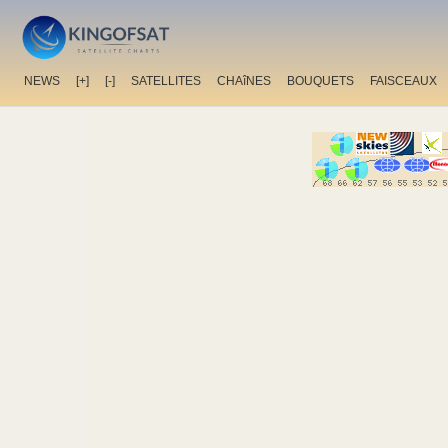
NEWS
[+]
[-]
SATELLITES
CHAîNES
BOUQUETS
FAISCEAUX