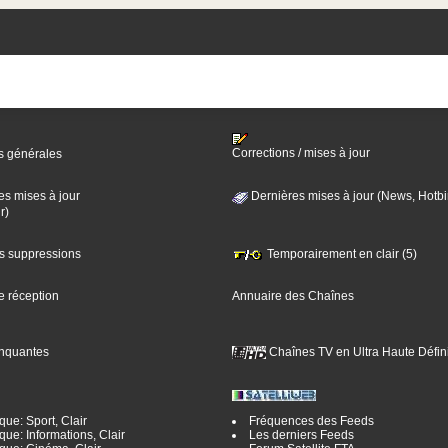
Corrections / mises à jour
s générales
es mises à jour
Dernières mises à jour (News, Hotbi
r)
es suppressions
Temporairement en clair (5)
e réception
Annuaire des Chaînes
nquantes
Chaînes TV en Ultra Haute Défini
ue: Sport, Clair
Fréquences des Feeds
ue: Informations, Clair
Les derniers Feeds