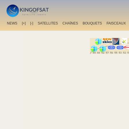
NEWS
[+]
[-]
SATELLITES
CHAîNES
BOUQUETS
FAISCEAUX