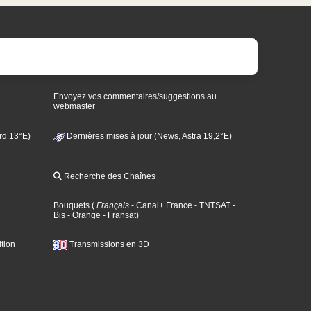
Envoyez vos commentaires/suggestions au
webmaster
rd 13°E)
Dernières mises à jour (News, Astra 19,2°E)
Recherche des Chaînes
Bouquets
(
Français
- Canal+ France
- TNTSAT
-
Bis
- Orange
- Fransat
)
tion
Transmissions en 3D