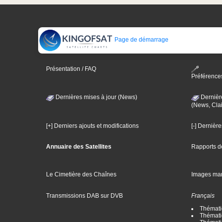
Page de démarrage
Présentation / FAQ
Préférence
Dernières mises à jour (News)
Dernièr
(News, Clai
[+] Derniers ajouts et modifications
[-] Dernièr
Annuaire des Satellites
Rapports d
Le Cimetière des Chaînes
Images ma
Transmissions DAB sur DVB
Français
Thématiq
Thématiq