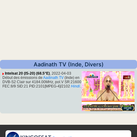
Aadinath TV (Inde, Divers)
Intelsat 20 (IS-20) (68.5°E)
, 2022-04-03
Début des émissions de
Aadinath TV
(Inde) en
DVB-S2 Clair sur 4184.00MHz, pol.V SR:21600
FEC:8/9 SID:21 PID:2101[MPEG-4]/2102
Hindi
.