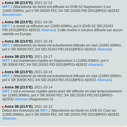
Astra 3B (23.5°E)
, 2021-11-13
MRT 2
(Macédoine du Nord) est diffusée en DVB-S2 Nagravision 3 sur
11895.00MHz, pol.V SR:30000 FEC:3/4 SID:20263 PID:2631[MPEG-4]/2632
Macédonien
.
Astra 3B (23.5°E)
, 2021-10-30
MRT 2
a cessé sa diffusion sur 11895.00MHz, pol.V (DVB-S2 SID:20263
PID:2631[MPEG-4]/2632
Albanais
). Cette chaîne n´est plus diffusée par aucun
satellite en Europe.
Astra 3B (23.5°E)
, 2021-10-19
MRT 2
(Macédoine du Nord) est actuellement diffusée en clair (11895.00MHz,
pol.V SR:30000 FEC:3/4 SID:20263 PID:2631[MPEG-4]/2632
Albanais
).
Astra 3B (23.5°E)
, 2021-10-17
MRT 2
est maintenant cryptée en Nagravision 3 (11895.00MHz, pol.V
SR:30000 FEC:3/4 SID:20263 PID:2631[MPEG-4]/2632
Albanais
).
Astra 3B (23.5°E)
, 2021-10-16
MRT 2
(Macédoine du Nord) est actuellement diffusée en clair (11895.00MHz,
pol.V SR:30000 FEC:3/4 SID:20263 PID:2631[MPEG-4]/2632
Albanais
).
Astra 3B (23.5°E)
, 2021-10-14
MRT 2
est à nouveau cryptée après avoir été diffusée en clair temporairement
sur 11895.00MHz, pol.V SR:30000 FEC:3/4 SID:20263 PID:2631[MPEG-
4]/2632
Albanais
(Nagravision 3).
Astra 3B (23.5°E)
, 2021-10-12
Début des émissions de
MRT 2
(Macédoine du Nord) en DVB-S2 Clair sur
11895.00MHz, pol.V SR:30000 FEC:3/4 SID:20263 PID:2631[MPEG-4]/2632
Albanais
.