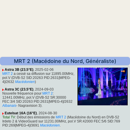
MRT 2 (Macédoine du Nord, Généraliste)
Astra 3B (23.5°E)
, 2025-02-06
MRT 2
a cessé sa diffusion sur 11895.00MHz,
pol.V (DVB-S2 SID:20263 PID:2631[MPEG-
4]/2632
Macédonien
)
Astra 3C (23.5°E)
, 2024-09-03
Nouvelle fréquence pour
MRT 2
:
12441.00MHz, pol.V (DVB-S2 SR:30000
FEC:3/4 SID:20263 PID:2631[MPEG-4]/2632
Albanais
- Nagravision 3).
Eutelsat 16A (16°E)
, 2024-08-30
Total TV
: Début des émissions de
MRT 2
(Macédoine du Nord) en DVB-S2
Irdeto 2 & VideoGuard sur 11231.00MHz, pol.V SR:42000 FEC:5/6 SID:769
PID:269[MPEG-4]/3691
Macédonien
.