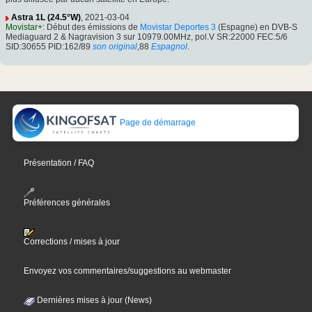
Astra 1L (24.5°W)
, 2021-03-04
Movistar+
: Début des émissions de
Movistar Deportes 3
(Espagne) en DVB-S
Mediaguard 2 & Nagravision 3 sur 10979.00MHz, pol.V SR:22000 FEC:5/6
SID:30655 PID:162/89
son original
,88
Espagnol
.
Page de démarrage
Présentation / FAQ
Préférences générales
Corrections / mises à jour
Envoyez vos commentaires/suggestions au webmaster
Dernières mises à jour (News)