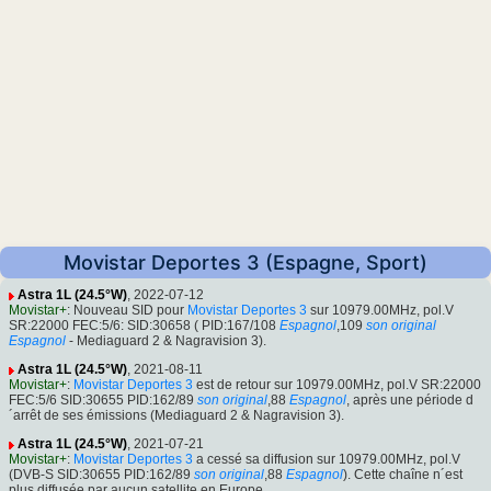
Movistar Deportes 3 (Espagne, Sport)
Astra 1L (24.5°W)
, 2022-07-12
Movistar+
: Nouveau SID pour
Movistar Deportes 3
sur 10979.00MHz, pol.V
SR:22000 FEC:5/6: SID:30658 ( PID:167/108
Espagnol
,109
son original
Espagnol
- Mediaguard 2 & Nagravision 3).
Astra 1L (24.5°W)
, 2021-08-11
Movistar+
:
Movistar Deportes 3
est de retour sur 10979.00MHz, pol.V SR:22000
FEC:5/6 SID:30655 PID:162/89
son original
,88
Espagnol
, après une période d
´arrêt de ses émissions (Mediaguard 2 & Nagravision 3).
Astra 1L (24.5°W)
, 2021-07-21
Movistar+
:
Movistar Deportes 3
a cessé sa diffusion sur 10979.00MHz, pol.V
(DVB-S SID:30655 PID:162/89
son original
,88
Espagnol
). Cette chaîne n´est
plus diffusée par aucun satellite en Europe.