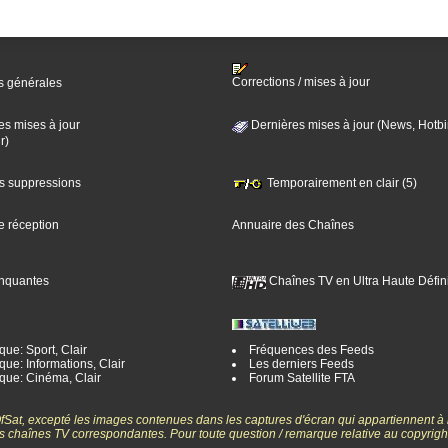
Corrections / mises à jour
s générales
es mises à jour
Dernières mises à jour (News, Hotbi
r)
es suppressions
Temporairement en clair (5)
e réception
Annuaire des Chaînes
nquantes
Chaînes TV en Ultra Haute Défini
ue: Sport, Clair
Fréquences des Feeds
ue: Informations, Clair
Les derniers Feeds
que: Cinéma, Clair
Forum Satellite FTA
gOfSat, excepté les images contenues dans les captures d'écran qui appartiennent à
 des chaînes TV correspondantes. Pour toute question / remarque relative au copyrig