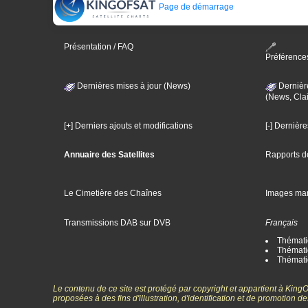
Page de démarrage
Présentation / FAQ
Préférence
Dernières mises à jour (News)
Dernièr
(News, Clai
[+] Derniers ajouts et modifications
[-] Dernièr
Annuaire des Satellites
Rapports d
Le Cimetière des Chaînes
Images ma
Transmissions DAB sur DVB
Français
Thématiq
Thématiq
Thémati
Le contenu de ce site est protégé par copyright et appartient à Kin
proposées à des fins d'illustration, d'identification et de promotion