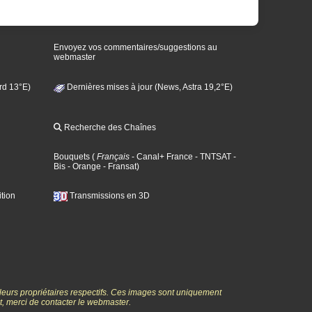
Envoyez vos commentaires/suggestions au
webmaster
rd 13°E)
Dernières mises à jour (News, Astra 19,2°E)
Recherche des Chaînes
Bouquets
(
Français
- Canal+ France
- TNTSAT
-
Bis
- Orange
- Fransat
)
tion
Transmissions en 3D
 leurs propriétaires respectifs. Ces images sont uniquement
ht, merci de contacter le webmaster.