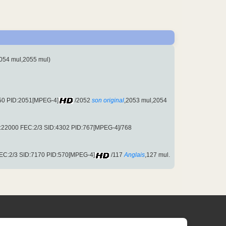
054 mul,2055 mul)
050 PID:2051[MPEG-4]
/2052
son original
,2053 mul,2054
SR:22000 FEC:2/3 SID:4302 PID:767[MPEG-4]/768
 FEC:2/3 SID:7170 PID:570[MPEG-4]
/117
Anglais
,127 mul.