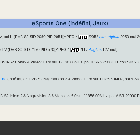
eSports One (indéfini, Jeux)
Hz, pol.H (DVB-S2 SID:2050 PID:2051[MPEG-4]
/2052
son original
,2053 mul,2
 pol.V (DVB-S2 SID:7170 PID:570[MPEG-4]
/117
Anglais
,127 mul)
en DVB-S2 Conax & VideoGuard sur 12130.00MHz, pol.H SR:27500 FEC:2/3 SID:2
 One
(indéfini) en DVB-S2 Nagravision 3 & VideoGuard sur 11185.50MHz, pol.V 
VB-S2 Irdeto 2 & Nagravision 3 & Viaccess 5.0 sur 11856.00MHz, pol.V SR:29900