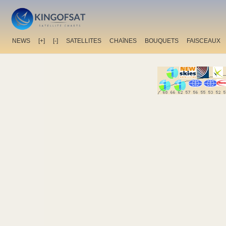
NEWS
[+]
[-]
SATELLITES
CHAîNES
BOUQUETS
FAISCEAUX