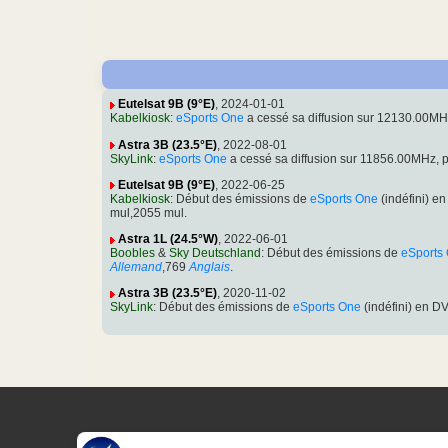
Eutelsat 9B (9°E)
, 2024-01-01
Kabelkiosk
:
eSports One
a cessé sa diffusion sur 12130.00M
Astra 3B (23.5°E)
, 2022-08-01
SkyLink
:
eSports One
a cessé sa diffusion sur 11856.00MHz,
Eutelsat 9B (9°E)
, 2022-06-25
Kabelkiosk
: Début des émissions de
eSports One
(indéfini) 
mul,2055 mul.
Astra 1L (24.5°W)
, 2022-06-01
Boobles
&
Sky Deutschland
: Début des émissions de
eSports
Allemand
,769
Anglais
.
Astra 3B (23.5°E)
, 2020-11-02
SkyLink
: Début des émissions de
eSports One
(indéfini) en D