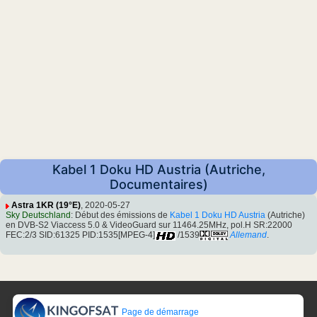
Kabel 1 Doku HD Austria (Autriche,
Documentaires)
Astra 1KR (19°E)
, 2020-05-27
Sky Deutschland
: Début des émissions de
Kabel 1 Doku HD Austria
(Autriche)
en DVB-S2 Viaccess 5.0 & VideoGuard sur 11464.25MHz, pol.H SR:22000
FEC:2/3 SID:61325 PID:1535[MPEG-4]
/1539
Allemand
.
Page de démarrage