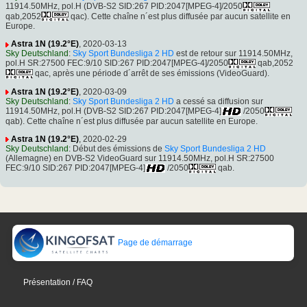
11914.50MHz, pol.H (DVB-S2 SID:267 PID:2047[MPEG-4]/2050
qab,2052
qac). Cette chaîne n´est plus diffusée par aucun satellite en
Europe.
Astra 1N (19.2°E)
, 2020-03-13
Sky Deutschland
:
Sky Sport Bundesliga 2 HD
est de retour sur 11914.50MHz,
pol.H SR:27500 FEC:9/10 SID:267 PID:2047[MPEG-4]/2050
qab,2052
qac, après une période d´arrêt de ses émissions (VideoGuard).
Astra 1N (19.2°E)
, 2020-03-09
Sky Deutschland
:
Sky Sport Bundesliga 2 HD
a cessé sa diffusion sur
11914.50MHz, pol.H (DVB-S2 SID:267 PID:2047[MPEG-4]
/2050
qab). Cette chaîne n´est plus diffusée par aucun satellite en Europe.
Astra 1N (19.2°E)
, 2020-02-29
Sky Deutschland
: Début des émissions de
Sky Sport Bundesliga 2 HD
(Allemagne) en DVB-S2 VideoGuard sur 11914.50MHz, pol.H SR:27500
FEC:9/10 SID:267 PID:2047[MPEG-4]
/2050
qab.
Page de démarrage
Présentation / FAQ