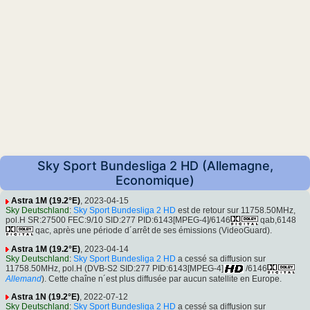
Sky Sport Bundesliga 2 HD (Allemagne,
Economique)
Astra 1M (19.2°E)
, 2023-04-15
Sky Deutschland
:
Sky Sport Bundesliga 2 HD
est de retour sur 11758.50MHz,
pol.H SR:27500 FEC:9/10 SID:277 PID:6143[MPEG-4]/6146
qab,6148
qac, après une période d´arrêt de ses émissions (VideoGuard).
Astra 1M (19.2°E)
, 2023-04-14
Sky Deutschland
:
Sky Sport Bundesliga 2 HD
a cessé sa diffusion sur
11758.50MHz, pol.H (DVB-S2 SID:277 PID:6143[MPEG-4]
/6146
Allemand
). Cette chaîne n´est plus diffusée par aucun satellite en Europe.
Astra 1N (19.2°E)
, 2022-07-12
Sky Deutschland
:
Sky Sport Bundesliga 2 HD
a cessé sa diffusion sur