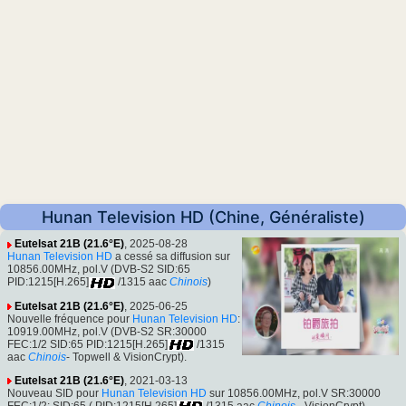
Hunan Television HD (Chine, Généraliste)
Eutelsat 21B (21.6°E)
, 2025-08-28
Hunan Television HD
a cessé sa diffusion sur
10856.00MHz, pol.V (DVB-S2 SID:65
PID:1215[H.265]
/1315 aac
Chinois
)
Eutelsat 21B (21.6°E)
, 2025-06-25
Nouvelle fréquence pour
Hunan Television HD
:
10919.00MHz, pol.V (DVB-S2 SR:30000
FEC:1/2 SID:65 PID:1215[H.265]
/1315
aac
Chinois
- Topwell & VisionCrypt).
Eutelsat 21B (21.6°E)
, 2021-03-13
Nouveau SID pour
Hunan Television HD
sur 10856.00MHz, pol.V SR:30000
FEC:1/2: SID:65 ( PID:1215[H.265]
/1315 aac
Chinois
- VisionCrypt).