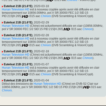
Eutelsat 21B (21.6°E)
, 2020-03-18
Hunan Television HD
est à nouveau cryptée après avoir été diffusée en clair
temporairement sur 10856.00MHz, pol.V SR:30000 FEC:1/2 SID:15
PID:215[H.265]
/315 aac
Chinois
(DVB Scrambling & VisionCrypt).
Eutelsat 21B (21.6°E)
, 2020-02-29
Hunan Television HD
(Chine) est actuellement diffusée en clair (10856.00MHz,
pol.V SR:30000 FEC:1/2 SID:15 PID:215[H.265]
/315 aac
Chinois
).
Eutelsat 21B (21.6°E)
, 2020-02-28
Hunan Television HD
est à nouveau cryptée après avoir été diffusée en clair
temporairement sur 10856.00MHz, pol.V SR:30000 FEC:1/2 SID:15
PID:215[H.265]
/315 aac
Chinois
(DVB Scrambling & VisionCrypt).
Eutelsat 21B (21.6°E)
, 2020-02-18
Hunan Television HD
(Chine) est actuellement diffusée en clair (10856.00MHz,
pol.V SR:30000 FEC:1/2 SID:15 PID:215[H.265]
/315 aac
Chinois
).
Eutelsat 21B (21.6°E)
, 2020-01-07
Hunan Television HD
est à nouveau cryptée après avoir été diffusée en clair
temporairement sur 10856.00MHz, pol.V SR:30000 FEC:1/2 SID:15
PID:215[H.265]
/315 aac
Chinois
(DVB Scrambling & VisionCrypt).
Eutelsat 21B (21.6°E)
, 2020-01-04
Début des émissions de
Hunan Television HD
(Chine) en DVB-S2 Clair sur
10856.00MHz, pol.V SR:30000 FEC:1/2 SID:15 PID:215[H.265]
/315 aac
Chinois
.