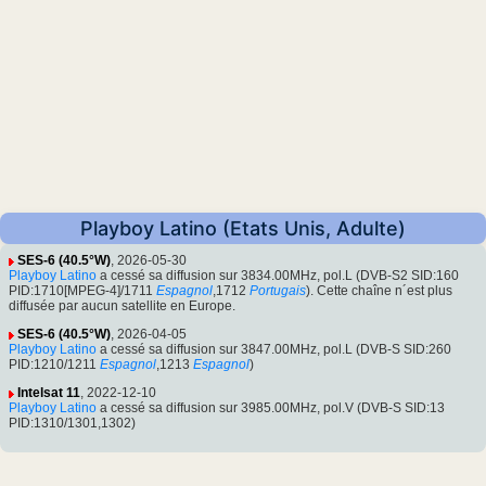
Playboy Latino (Etats Unis, Adulte)
SES-6 (40.5°W)
, 2026-05-30
Playboy Latino
a cessé sa diffusion sur 3834.00MHz, pol.L (DVB-S2 SID:160
PID:1710[MPEG-4]/1711
Espagnol
,1712
Portugais
). Cette chaîne n´est plus
diffusée par aucun satellite en Europe.
SES-6 (40.5°W)
, 2026-04-05
Playboy Latino
a cessé sa diffusion sur 3847.00MHz, pol.L (DVB-S SID:260
PID:1210/1211
Espagnol
,1213
Espagnol
)
Intelsat 11
, 2022-12-10
Playboy Latino
a cessé sa diffusion sur 3985.00MHz, pol.V (DVB-S SID:13
PID:1310/1301,1302)