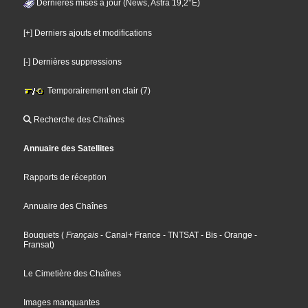
Dernières mises à jour (News, Astra 19,2°E)
[+] Derniers ajouts et modifications
[-] Dernières suppressions
Temporairement en clair (7)
Recherche des Chaînes
Annuaire des Satellites
Rapports de réception
Annuaire des Chaînes
Bouquets
(
Français
- Canal+ France
- TNTSAT
- Bis
- Orange
-
Fransat
)
Le Cimetière des Chaînes
Images manquantes