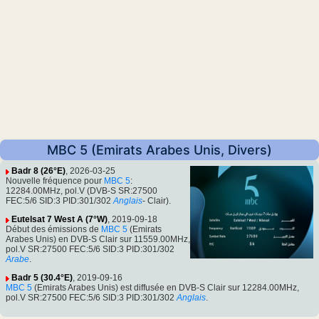
MBC 5 (Emirats Arabes Unis, Divers)
Badr 8 (26°E)
, 2026-03-25
Nouvelle fréquence pour
MBC 5
:
12284.00MHz, pol.V (DVB-S SR:27500
FEC:5/6 SID:3 PID:301/302
Anglais
- Clair).
Eutelsat 7 West A (7°W)
, 2019-09-18
Début des émissions de
MBC 5
(Emirats
Arabes Unis) en DVB-S Clair sur 11559.00MHz,
pol.V SR:27500 FEC:5/6 SID:3 PID:301/302
Arabe
.
Badr 5 (30.4°E)
, 2019-09-16
MBC 5
(Emirats Arabes Unis) est diffusée en DVB-S Clair sur 12284.00MHz,
pol.V SR:27500 FEC:5/6 SID:3 PID:301/302
Anglais
.