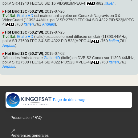
pol.V SR:41940 FEC:5/6 SID:16 PID:981[MPEG-4]
/982
Italien
.
Hot Bird 13C (50.2°W)
, 2019-07-26
TivùSat
:
Giallo HD
est maintenant cryptée en Conax & Nagravision 3 &
VideoGuard (11393.44MHz, pol.V SR:27500 FEC:3/4 SID:4322 PID:523[MPEG-
4]
/760
Italien
,761
Anglais
).
Hot Bird 13C (50.2°W)
, 2019-07-25
TivùSat
:
Giallo HD
(Italie) est actuellement diffusée en clair (11393.44MHz,
pol.V SR:27500 FEC:3/4 SID:4322 PID:523[MPEG-4]
/760
Italien
,761
Anglais
).
Hot Bird 13C (50.2°W)
, 2019-07-02
Début des émissions de
Giallo HD
(Italie) en DVB-S2 Conax sur 11393.44MHz,
pol.V SR:27500 FEC:3/4 SID:4322 PID:523[MPEG-4]
/760
Italien
,761
Anglais
.
Page de démarrage
Présentation / FAQ
Préférences générales