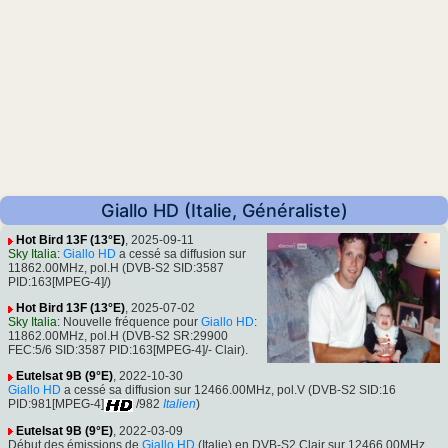
Giallo HD (Italie, Généraliste)
Hot Bird 13F (13°E)
, 2025-09-11
Sky Italia
:
Giallo HD
a cessé sa diffusion sur
11862.00MHz, pol.H (DVB-S2 SID:3587
PID:163[MPEG-4]/)
Hot Bird 13F (13°E)
, 2025-07-02
Sky Italia
: Nouvelle fréquence pour
Giallo HD
:
11862.00MHz, pol.H (DVB-S2 SR:29900
FEC:5/6 SID:3587 PID:163[MPEG-4]/- Clair).
Eutelsat 9B (9°E)
, 2022-10-30
Giallo HD
a cessé sa diffusion sur 12466.00MHz, pol.V (DVB-S2 SID:16
PID:981[MPEG-4]
/982
Italien
)
Eutelsat 9B (9°E)
, 2022-03-09
Début des émissions de
Giallo HD
(Italie) en DVB-S2 Clair sur 12466.00MHz,