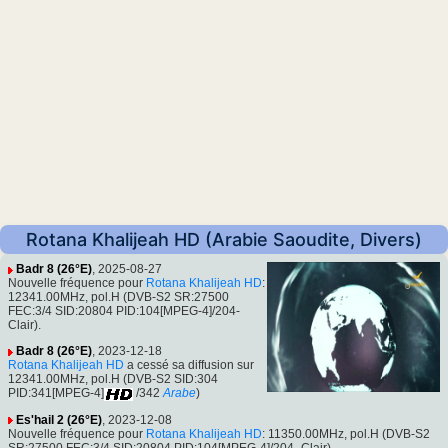
Rotana Khalijeah HD (Arabie Saoudite, Divers)
Badr 8 (26°E)
, 2025-08-27
Nouvelle fréquence pour
Rotana Khalijeah HD
:
12341.00MHz, pol.H (DVB-S2 SR:27500
FEC:3/4 SID:20804 PID:104[MPEG-4]/204-
Clair).
Badr 8 (26°E)
, 2023-12-18
Rotana Khalijeah HD
a cessé sa diffusion sur
12341.00MHz, pol.H (DVB-S2 SID:304
PID:341[MPEG-4]
/342
Arabe
)
Es'hail 2 (26°E)
, 2023-12-08
Nouvelle fréquence pour
Rotana Khalijeah HD
: 11350.00MHz, pol.H (DVB-S2
SR:27500 FEC:3/4 SID:20804 PID:104[MPEG-4]/204- Clair).