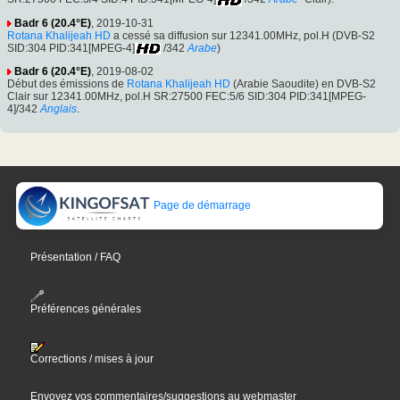
Badr 6 (20.4°E)
, 2019-10-31
Rotana Khalijeah HD
a cessé sa diffusion sur 12341.00MHz, pol.H (DVB-S2
SID:304 PID:341[MPEG-4]
/342
Arabe
)
Badr 6 (20.4°E)
, 2019-08-02
Début des émissions de
Rotana Khalijeah HD
(Arabie Saoudite) en DVB-S2
Clair sur 12341.00MHz, pol.H SR:27500 FEC:5/6 SID:304 PID:341[MPEG-
4]/342
Anglais
.
Page de démarrage
Présentation / FAQ
Préférences générales
Corrections / mises à jour
Envoyez vos commentaires/suggestions au webmaster