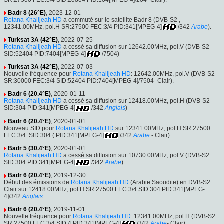
Badr 8 (26°E)
, 2023-12-01
Rotana Khalijeah HD
a commuté sur le satellite Badr 8 (DVB-S2 ,
12341.00MHz, pol.H SR:27500 FEC:3/4 PID:341[MPEG-4]
/342
Arabe
).
Turksat 3A (42°E)
, 2022-07-25
Rotana Khalijeah HD
a cessé sa diffusion sur 12642.00MHz, pol.V (DVB-S2
SID:52404 PID:7404[MPEG-4]
/7504)
Turksat 3A (42°E)
, 2022-07-03
Nouvelle fréquence pour
Rotana Khalijeah HD
: 12642.00MHz, pol.V (DVB-S2
SR:30000 FEC:3/4 SID:52404 PID:7404[MPEG-4]/7504- Clair).
Badr 6 (20.4°E)
, 2020-01-11
Rotana Khalijeah HD
a cessé sa diffusion sur 12418.00MHz, pol.H (DVB-S2
SID:304 PID:341[MPEG-4]
/342
Anglais
)
Badr 6 (20.4°E)
, 2020-01-01
Nouveau SID pour
Rotana Khalijeah HD
sur 12341.00MHz, pol.H SR:27500
FEC:3/4: SID:304 ( PID:341[MPEG-4]
/342
Arabe
- Clair).
Badr 5 (30.4°E)
, 2020-01-01
Rotana Khalijeah HD
a cessé sa diffusion sur 10730.00MHz, pol.V (DVB-S2
SID:304 PID:341[MPEG-4]
/342
Arabe
)
Badr 6 (20.4°E)
, 2019-12-30
Début des émissions de
Rotana Khalijeah HD
(Arabie Saoudite) en DVB-S2
Clair sur 12418.00MHz, pol.H SR:27500 FEC:3/4 SID:304 PID:341[MPEG-
4]/342
Anglais
.
Badr 6 (20.4°E)
, 2019-11-01
Nouvelle fréquence pour
Rotana Khalijeah HD
: 12341.00MHz, pol.H (DVB-S2
SR:27500 FEC:3/4 SID:4 PID:341[MPEG-4]
/342
Arabe
- Clair).