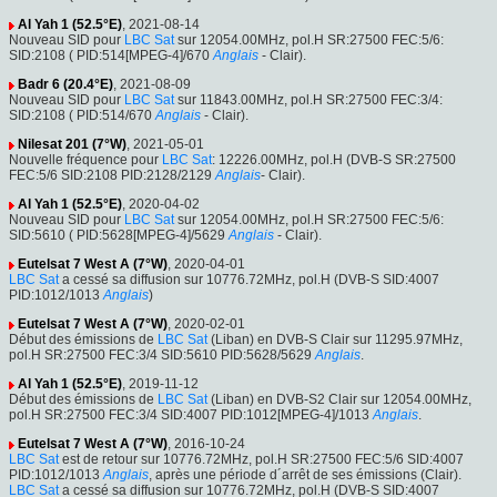
Al Yah 1 (52.5°E)
, 2021-08-14
Nouveau SID pour
LBC Sat
sur 12054.00MHz, pol.H SR:27500 FEC:5/6:
SID:2108 ( PID:514[MPEG-4]/670
Anglais
- Clair).
Badr 6 (20.4°E)
, 2021-08-09
Nouveau SID pour
LBC Sat
sur 11843.00MHz, pol.H SR:27500 FEC:3/4:
SID:2108 ( PID:514/670
Anglais
- Clair).
Nilesat 201 (7°W)
, 2021-05-01
Nouvelle fréquence pour
LBC Sat
: 12226.00MHz, pol.H (DVB-S SR:27500
FEC:5/6 SID:2108 PID:2128/2129
Anglais
- Clair).
Al Yah 1 (52.5°E)
, 2020-04-02
Nouveau SID pour
LBC Sat
sur 12054.00MHz, pol.H SR:27500 FEC:5/6:
SID:5610 ( PID:5628[MPEG-4]/5629
Anglais
- Clair).
Eutelsat 7 West A (7°W)
, 2020-04-01
LBC Sat
a cessé sa diffusion sur 10776.72MHz, pol.H (DVB-S SID:4007
PID:1012/1013
Anglais
)
Eutelsat 7 West A (7°W)
, 2020-02-01
Début des émissions de
LBC Sat
(Liban) en DVB-S Clair sur 11295.97MHz,
pol.H SR:27500 FEC:3/4 SID:5610 PID:5628/5629
Anglais
.
Al Yah 1 (52.5°E)
, 2019-11-12
Début des émissions de
LBC Sat
(Liban) en DVB-S2 Clair sur 12054.00MHz,
pol.H SR:27500 FEC:3/4 SID:4007 PID:1012[MPEG-4]/1013
Anglais
.
Eutelsat 7 West A (7°W)
, 2016-10-24
LBC Sat
est de retour sur 10776.72MHz, pol.H SR:27500 FEC:5/6 SID:4007
PID:1012/1013
Anglais
, après une période d´arrêt de ses émissions (Clair).
LBC Sat
a cessé sa diffusion sur 10776.72MHz, pol.H (DVB-S SID:4007