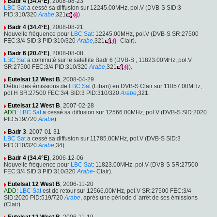
Badr 4 (34.4°E)
, 2008-08-23
LBC Sat
a cessé sa diffusion sur 12245.00MHz, pol.V (DVB-S SID:3
PID:310/320
Arabe
,321
)
Badr 4 (34.4°E)
, 2008-08-21
Nouvelle fréquence pour
LBC Sat
: 12245.00MHz, pol.V (DVB-S SR:27500
FEC:3/4 SID:3 PID:310/320
Arabe
,321
- Clair).
Badr 6 (20.4°E)
, 2008-08-08
LBC Sat
a commuté sur le satellite Badr 6 (DVB-S , 11823.00MHz, pol.V
SR:27500 FEC:3/4 PID:310/320
Arabe
,321
).
Eutelsat 12 West B
, 2008-04-29
Début des émissions de
LBC Sat
(Liban) en DVB-S Clair sur 11057.00MHz,
pol.H SR:27500 FEC:3/4 SID:3 PID:310/320
Arabe
,321.
Eutelsat 12 West B
, 2007-02-28
ADD
:
LBC Sat
a cessé sa diffusion sur 12566.00MHz, pol.V (DVB-S SID:2020
PID:519/720
Arabe
)
Badr 3
, 2007-01-31
LBC Sat
a cessé sa diffusion sur 11785.00MHz, pol.V (DVB-S SID:3
PID:310/320
Arabe
,34)
Badr 4 (34.4°E)
, 2006-12-06
Nouvelle fréquence pour
LBC Sat
: 11823.00MHz, pol.V (DVB-S SR:27500
FEC:3/4 SID:3 PID:310/320
Arabe
- Clair).
Eutelsat 12 West B
, 2006-11-20
ADD
:
LBC Sat
est de retour sur 12566.00MHz, pol.V SR:27500 FEC:3/4
SID:2020 PID:519/720
Arabe
, après une période d´arrêt de ses émissions
(Clair).