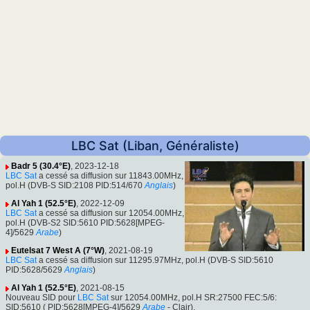
LBC Sat (Liban, Généraliste)
Badr 5 (30.4°E)
, 2023-12-18
LBC Sat
a cessé sa diffusion sur 11843.00MHz,
pol.H (DVB-S SID:2108 PID:514/670
Anglais
)
Al Yah 1 (52.5°E)
, 2022-12-09
LBC Sat
a cessé sa diffusion sur 12054.00MHz,
pol.H (DVB-S2 SID:5610 PID:5628[MPEG-
4]/5629
Arabe
)
Eutelsat 7 West A (7°W)
, 2021-08-19
LBC Sat
a cessé sa diffusion sur 11295.97MHz, pol.H (DVB-S SID:5610
PID:5628/5629
Anglais
)
Al Yah 1 (52.5°E)
, 2021-08-15
Nouveau SID pour
LBC Sat
sur 12054.00MHz, pol.H SR:27500 FEC:5/6:
SID:5610 ( PID:5628[MPEG-4]/5629
Arabe
- Clair).