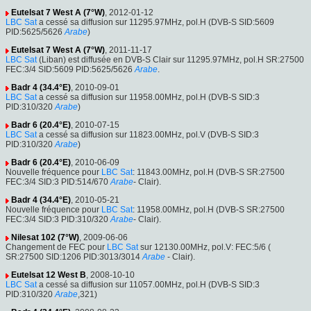
Eutelsat 7 West A (7°W)
, 2012-01-12
LBC Sat
a cessé sa diffusion sur 11295.97MHz, pol.H (DVB-S SID:5609
PID:5625/5626
Arabe
)
Eutelsat 7 West A (7°W)
, 2011-11-17
LBC Sat
(Liban) est diffusée en DVB-S Clair sur 11295.97MHz, pol.H SR:27500
FEC:3/4 SID:5609 PID:5625/5626
Arabe
.
Badr 4 (34.4°E)
, 2010-09-01
LBC Sat
a cessé sa diffusion sur 11958.00MHz, pol.H (DVB-S SID:3
PID:310/320
Arabe
)
Badr 6 (20.4°E)
, 2010-07-15
LBC Sat
a cessé sa diffusion sur 11823.00MHz, pol.V (DVB-S SID:3
PID:310/320
Arabe
)
Badr 6 (20.4°E)
, 2010-06-09
Nouvelle fréquence pour
LBC Sat
: 11843.00MHz, pol.H (DVB-S SR:27500
FEC:3/4 SID:3 PID:514/670
Arabe
- Clair).
Badr 4 (34.4°E)
, 2010-05-21
Nouvelle fréquence pour
LBC Sat
: 11958.00MHz, pol.H (DVB-S SR:27500
FEC:3/4 SID:3 PID:310/320
Arabe
- Clair).
Nilesat 102 (7°W)
, 2009-06-06
Changement de FEC pour
LBC Sat
sur 12130.00MHz, pol.V: FEC:5/6 (
SR:27500 SID:1206 PID:3013/3014
Arabe
- Clair).
Eutelsat 12 West B
, 2008-10-10
LBC Sat
a cessé sa diffusion sur 11057.00MHz, pol.H (DVB-S SID:3
PID:310/320
Arabe
,321)