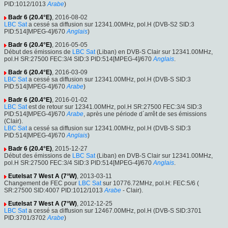
PID:1012/1013
Arabe
)
Badr 6 (20.4°E)
, 2016-08-02
LBC Sat
a cessé sa diffusion sur 12341.00MHz, pol.H (DVB-S2 SID:3
PID:514[MPEG-4]/670
Anglais
)
Badr 6 (20.4°E)
, 2016-05-05
Début des émissions de
LBC Sat
(Liban) en DVB-S Clair sur 12341.00MHz,
pol.H SR:27500 FEC:3/4 SID:3 PID:514[MPEG-4]/670
Anglais
.
Badr 6 (20.4°E)
, 2016-03-09
LBC Sat
a cessé sa diffusion sur 12341.00MHz, pol.H (DVB-S SID:3
PID:514[MPEG-4]/670
Arabe
)
Badr 6 (20.4°E)
, 2016-01-02
LBC Sat
est de retour sur 12341.00MHz, pol.H SR:27500 FEC:3/4 SID:3
PID:514[MPEG-4]/670
Arabe
, après une période d´arrêt de ses émissions
(Clair).
LBC Sat
a cessé sa diffusion sur 12341.00MHz, pol.H (DVB-S SID:3
PID:514[MPEG-4]/670
Anglais
)
Badr 6 (20.4°E)
, 2015-12-27
Début des émissions de
LBC Sat
(Liban) en DVB-S Clair sur 12341.00MHz,
pol.H SR:27500 FEC:3/4 SID:3 PID:514[MPEG-4]/670
Anglais
.
Eutelsat 7 West A (7°W)
, 2013-03-11
Changement de FEC pour
LBC Sat
sur 10776.72MHz, pol.H: FEC:5/6 (
SR:27500 SID:4007 PID:1012/1013
Arabe
- Clair).
Eutelsat 7 West A (7°W)
, 2012-12-25
LBC Sat
a cessé sa diffusion sur 12467.00MHz, pol.H (DVB-S SID:3701
PID:3701/3702
Arabe
)