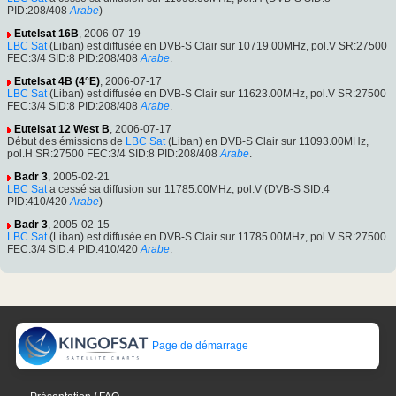
PID:208/408
Arabe
)
Eutelsat 16B
, 2006-07-19
LBC Sat
(Liban) est diffusée en DVB-S Clair sur 10719.00MHz, pol.V SR:27500
FEC:3/4 SID:8 PID:208/408
Arabe
.
Eutelsat 4B (4°E)
, 2006-07-17
LBC Sat
(Liban) est diffusée en DVB-S Clair sur 11623.00MHz, pol.V SR:27500
FEC:3/4 SID:8 PID:208/408
Arabe
.
Eutelsat 12 West B
, 2006-07-17
Début des émissions de
LBC Sat
(Liban) en DVB-S Clair sur 11093.00MHz,
pol.H SR:27500 FEC:3/4 SID:8 PID:208/408
Arabe
.
Badr 3
, 2005-02-21
LBC Sat
a cessé sa diffusion sur 11785.00MHz, pol.V (DVB-S SID:4
PID:410/420
Arabe
)
Badr 3
, 2005-02-15
LBC Sat
(Liban) est diffusée en DVB-S Clair sur 11785.00MHz, pol.V SR:27500
FEC:3/4 SID:4 PID:410/420
Arabe
.
Page de démarrage