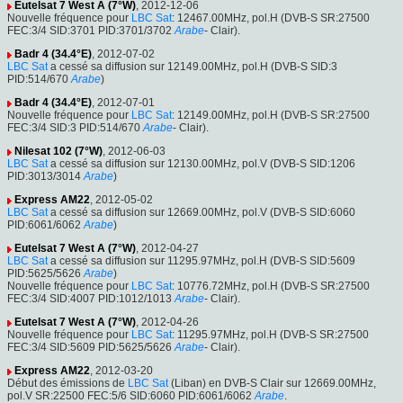
Eutelsat 7 West A (7°W)
, 2012-12-06
Nouvelle fréquence pour
LBC Sat
: 12467.00MHz, pol.H (DVB-S SR:27500
FEC:3/4 SID:3701 PID:3701/3702
Arabe
- Clair).
Badr 4 (34.4°E)
, 2012-07-02
LBC Sat
a cessé sa diffusion sur 12149.00MHz, pol.H (DVB-S SID:3
PID:514/670
Arabe
)
Badr 4 (34.4°E)
, 2012-07-01
Nouvelle fréquence pour
LBC Sat
: 12149.00MHz, pol.H (DVB-S SR:27500
FEC:3/4 SID:3 PID:514/670
Arabe
- Clair).
Nilesat 102 (7°W)
, 2012-06-03
LBC Sat
a cessé sa diffusion sur 12130.00MHz, pol.V (DVB-S SID:1206
PID:3013/3014
Arabe
)
Express AM22
, 2012-05-02
LBC Sat
a cessé sa diffusion sur 12669.00MHz, pol.V (DVB-S SID:6060
PID:6061/6062
Arabe
)
Eutelsat 7 West A (7°W)
, 2012-04-27
LBC Sat
a cessé sa diffusion sur 11295.97MHz, pol.H (DVB-S SID:5609
PID:5625/5626
Arabe
)
Nouvelle fréquence pour
LBC Sat
: 10776.72MHz, pol.H (DVB-S SR:27500
FEC:3/4 SID:4007 PID:1012/1013
Arabe
- Clair).
Eutelsat 7 West A (7°W)
, 2012-04-26
Nouvelle fréquence pour
LBC Sat
: 11295.97MHz, pol.H (DVB-S SR:27500
FEC:3/4 SID:5609 PID:5625/5626
Arabe
- Clair).
Express AM22
, 2012-03-20
Début des émissions de
LBC Sat
(Liban) en DVB-S Clair sur 12669.00MHz,
pol.V SR:22500 FEC:5/6 SID:6060 PID:6061/6062
Arabe
.