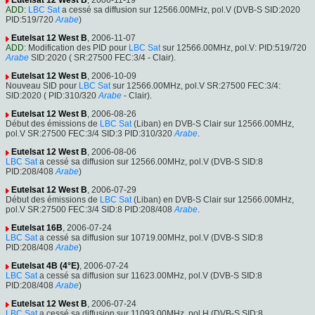
Eutelsat 12 West B
, 2006-11-19
ADD
:
LBC Sat
a cessé sa diffusion sur 12566.00MHz, pol.V (DVB-S SID:2020
PID:519/720
Arabe
)
Eutelsat 12 West B
, 2006-11-07
ADD
: Modification des PID pour
LBC Sat
sur 12566.00MHz, pol.V: PID:519/720
Arabe
SID:2020 ( SR:27500 FEC:3/4 - Clair).
Eutelsat 12 West B
, 2006-10-09
Nouveau SID pour
LBC Sat
sur 12566.00MHz, pol.V SR:27500 FEC:3/4:
SID:2020 ( PID:310/320
Arabe
- Clair).
Eutelsat 12 West B
, 2006-08-26
Début des émissions de
LBC Sat
(Liban) en DVB-S Clair sur 12566.00MHz,
pol.V SR:27500 FEC:3/4 SID:3 PID:310/320
Arabe
.
Eutelsat 12 West B
, 2006-08-06
LBC Sat
a cessé sa diffusion sur 12566.00MHz, pol.V (DVB-S SID:8
PID:208/408
Arabe
)
Eutelsat 12 West B
, 2006-07-29
Début des émissions de
LBC Sat
(Liban) en DVB-S Clair sur 12566.00MHz,
pol.V SR:27500 FEC:3/4 SID:8 PID:208/408
Arabe
.
Eutelsat 16B
, 2006-07-24
LBC Sat
a cessé sa diffusion sur 10719.00MHz, pol.V (DVB-S SID:8
PID:208/408
Arabe
)
Eutelsat 4B (4°E)
, 2006-07-24
LBC Sat
a cessé sa diffusion sur 11623.00MHz, pol.V (DVB-S SID:8
PID:208/408
Arabe
)
Eutelsat 12 West B
, 2006-07-24
LBC Sat
a cessé sa diffusion sur 11093.00MHz, pol.H (DVB-S SID:8