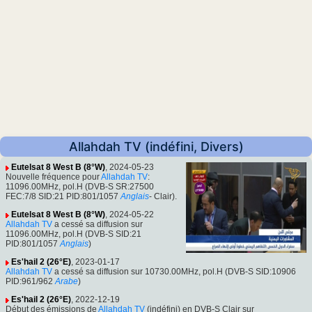
Allahdah TV (indéfini, Divers)
Eutelsat 8 West B (8°W)
, 2024-05-23
Nouvelle fréquence pour
Allahdah TV
:
11096.00MHz, pol.H (DVB-S SR:27500
FEC:7/8 SID:21 PID:801/1057
Anglais
- Clair).
Eutelsat 8 West B (8°W)
, 2024-05-22
Allahdah TV
a cessé sa diffusion sur
11096.00MHz, pol.H (DVB-S SID:21
PID:801/1057
Anglais
)
Es'hail 2 (26°E)
, 2023-01-17
Allahdah TV
a cessé sa diffusion sur 10730.00MHz, pol.H (DVB-S SID:10906
PID:961/962
Arabe
)
Es'hail 2 (26°E)
, 2022-12-19
Début des émissions de
Allahdah TV
(indéfini) en DVB-S Clair sur