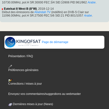
10730.00MHz, pol.H SR:30000 FEC:3/4 SID:10906 PID:961/962
Arabe
.
Eutelsat 8 West B (8°W)
, 2018-12-14
Début des émissions de
Allahdah TV
(indéfini) en DVB-S Clair sur
11096.00MHz, pol.H SR:27500 FEC:5/6 SID:21 PID:801/1057
Arabe
.
Page de démarrage
Présentation / FAQ
Préférences générales
Corrections / mises à jour
Envoyez vos commentaires/suggestions au webmaster
Dernières mises à jour (News)