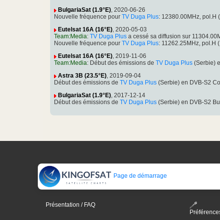
BulgariaSat (1.9°E)
, 2020-06-26
Nouvelle fréquence pour
TV Duga Plus
: 12380.00MHz, pol.H
Eutelsat 16A (16°E)
, 2020-05-03
Team:Media
:
TV Duga Plus
a cessé sa diffusion sur 11304.0
Nouvelle fréquence pour
TV Duga Plus
: 11262.25MHz, pol.H
Eutelsat 16A (16°E)
, 2019-11-06
Team:Media
: Début des émissions de
TV Duga Plus
(Serbie) 
Astra 3B (23.5°E)
, 2019-09-04
Début des émissions de
TV Duga Plus
(Serbie) en DVB-S2 Co
BulgariaSat (1.9°E)
, 2017-12-14
Début des émissions de
TV Duga Plus
(Serbie) en DVB-S2 Bu
Page de démarrage
Présentation / FAQ
Préférence