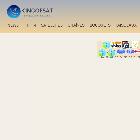
NEWS
[+]
[-]
SATELLITES
CHAîNES
BOUQUETS
FAISCEAUX