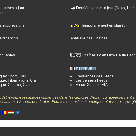
es mises à jour
Dernières mises à jour (News, Hotbi
r)
es suppressions
Temporairement en clair (5)
e réception
Annuaire des Chaînes
nquantes
Chaînes TV en Ultra Haute Défini
ue: Sport, Clair
Fréquences des Feeds
ue: Informations, Clair
Les derniers Feeds
que: Cinéma, Clair
Forum Satellite FTA
gOfSat, excepté les images contenues dans les captures d'écran qui appartiennent à
 des chaînes TV correspondantes. Pour toute question / remarque relative au copyrig