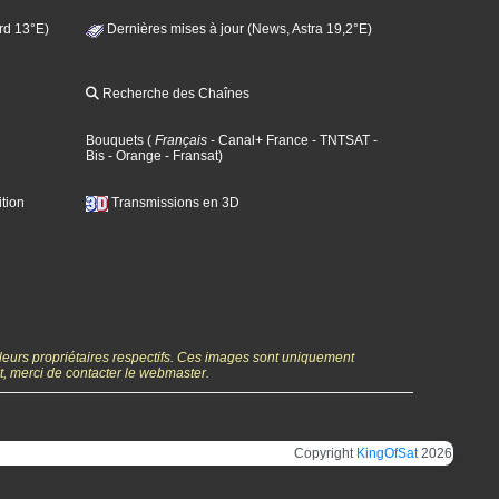
rd 13°E)
Dernières mises à jour (News, Astra 19,2°E)
Recherche des Chaînes
Bouquets
(
Français
- Canal+ France
- TNTSAT
-
Bis
- Orange
- Fransat
)
tion
Transmissions en 3D
 leurs propriétaires respectifs. Ces images sont uniquement
ht, merci de contacter le webmaster.
Copyright
KingOfSat
2026