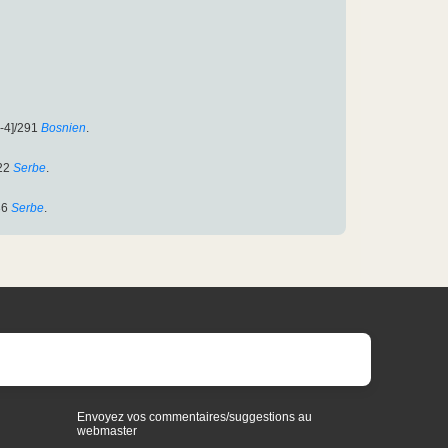
-4]/291
Bosnien
.
22
Serbe
.
36
Serbe
.
Envoyez vos commentaires/suggestions au
webmaster