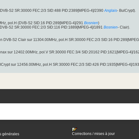
 (DVB-S2 SR:30000 FEC:2/3 SID:488 PID:2389[MPEG-4]/2390
Anglais
- BulCrypt).
0MHz, pol.H (DVB-S2 SID:16 PID:289[MPEG-4]/291
Bosnien
)
 (DVB-S2 SR:30000 FEC:2/3 SID:116 PID:1889[MPEG-4]/1891
Bosnien
- Clair).
en DVB-S2 Clair sur 11304.00MHz, pol.H SR:30000 FEC:2/3 SID:16 PID:289[MPEG
nax sur 12402.00MHz, pol.V SR:30000 FEC:3/4 SID:20162 PID:1621[MPEG-4]/16
lCrypt sur 12456.00MHz, pol.H SR:30000 FEC:2/3 SID:426 PID:1935[MPEG-4]/19
Corrections / mises à jour
s générales