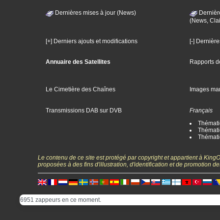
Dernières mises à jour (News)
Dernièr
(News, Clai
[+] Derniers ajouts et modifications
[-] Dernièr
Annuaire des Satellites
Rapports d
Le Cimetière des Chaînes
Images ma
Transmissions DAB sur DVB
Français
Thématiq
Thématiq
Thémati
Le contenu de ce site est protégé par copyright et appartient à Kin
proposées à des fins d'illustration, d'identification et de promotion
6951 zappeurs en ce moment.