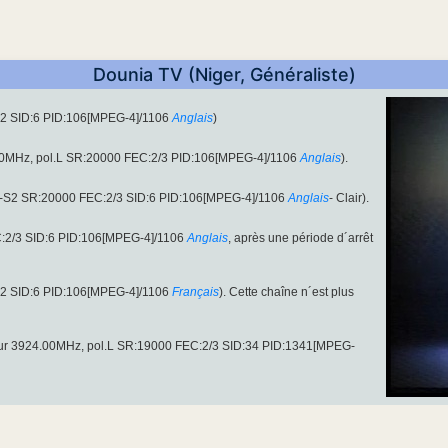
Dounia TV (Niger, Généraliste)
S2 SID:6 PID:106[MPEG-4]/1106
Anglais
)
.00MHz, pol.L SR:20000 FEC:2/3 PID:106[MPEG-4]/1106
Anglais
).
B-S2 SR:20000 FEC:2/3 SID:6 PID:106[MPEG-4]/1106
Anglais
- Clair).
C:2/3 SID:6 PID:106[MPEG-4]/1106
Anglais
, après une période d´arrêt
S2 SID:6 PID:106[MPEG-4]/1106
Français
). Cette chaîne n´est plus
sur 3924.00MHz, pol.L SR:19000 FEC:2/3 SID:34 PID:1341[MPEG-