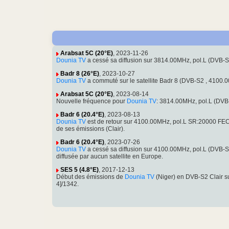
Arabsat 5C (20°E)
, 2023-11-26
Dounia TV
a cessé sa diffusion sur 3814.00MHz, pol.L (DVB-
Badr 8 (26°E)
, 2023-10-27
Dounia TV
a commuté sur le satellite Badr 8 (DVB-S2 , 4100
Arabsat 5C (20°E)
, 2023-08-14
Nouvelle fréquence pour
Dounia TV
: 3814.00MHz, pol.L (DV
Badr 6 (20.4°E)
, 2023-08-13
Dounia TV
est de retour sur 4100.00MHz, pol.L SR:20000 FE
de ses émissions (Clair).
Badr 6 (20.4°E)
, 2023-07-26
Dounia TV
a cessé sa diffusion sur 4100.00MHz, pol.L (DVB-
diffusée par aucun satellite en Europe.
SES 5 (4.8°E)
, 2017-12-13
Début des émissions de
Dounia TV
(Niger) en DVB-S2 Clair 
4]/1342.