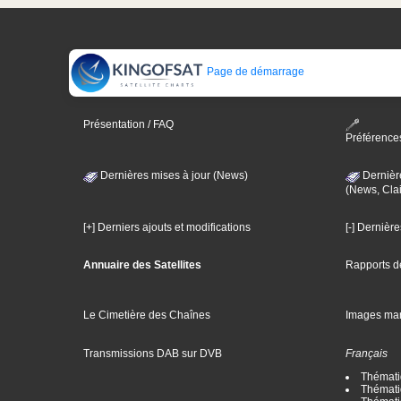
Page de démarrage
Présentation / FAQ
Préférence
Dernières mises à jour (News)
Dernièr
(News, Clai
[+] Derniers ajouts et modifications
[-] Dernièr
Annuaire des Satellites
Rapports d
Le Cimetière des Chaînes
Images ma
Transmissions DAB sur DVB
Français
Thématiq
Thématiq