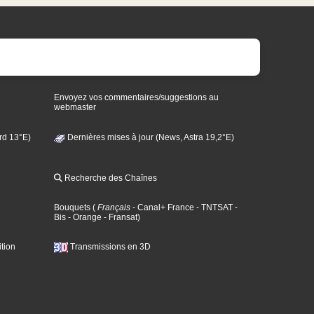
Envoyez vos commentaires/suggestions au
webmaster
rd 13°E)
Dernières mises à jour (News, Astra 19,2°E)
Recherche des Chaînes
Bouquets
(
Français
- Canal+ France
- TNTSAT
-
Bis
- Orange
- Fransat
)
tion
Transmissions en 3D