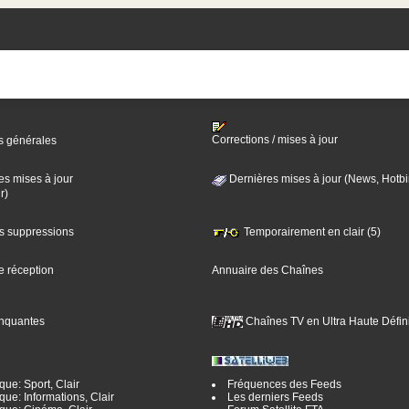
Corrections / mises à jour
s générales
es mises à jour
Dernières mises à jour (News, Hotbi
r)
es suppressions
Temporairement en clair (5)
e réception
Annuaire des Chaînes
nquantes
Chaînes TV en Ultra Haute Défini
ue: Sport, Clair
Fréquences des Feeds
ue: Informations, Clair
Les derniers Feeds