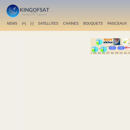
NEWS
[+]
[-]
SATELLITES
CHAîNES
BOUQUETS
FAISCEAUX