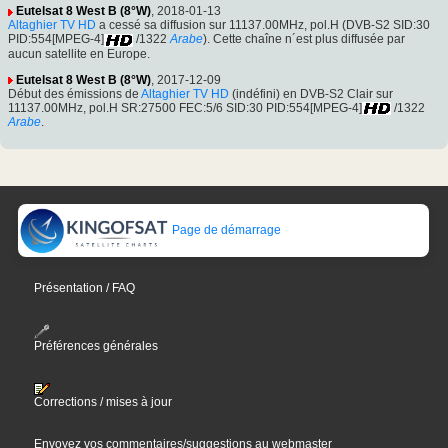
Eutelsat 8 West B (8°W)
, 2018-01-13
Altaghier TV HD
a cessé sa diffusion sur 11137.00MHz, pol.H (DVB-S2 SID:30
PID:554[MPEG-4]
/1322
Arabe
). Cette chaîne n´est plus diffusée par
aucun satellite en Europe.
Eutelsat 8 West B (8°W)
, 2017-12-09
Début des émissions de
Altaghier TV HD
(indéfini) en DVB-S2 Clair sur
11137.00MHz, pol.H SR:27500 FEC:5/6 SID:30 PID:554[MPEG-4]
/1322
Arabe
.
Page de démarrage
Présentation / FAQ
Préférences générales
Corrections / mises à jour
Envoyez vos commentaires/suggestions au webmaster