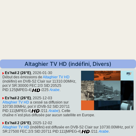
Altaghier TV HD (indéfini, Divers)
Es'hail 2 (26°E)
, 2026-01-30
Début des émissions de
Altaghier TV HD
(indéfini) en DVB-S2 Clair sur 11310.00MHz,
pol.V SR:30000 FEC:2/3 SID:20525
PID:125[MPEG-4]
/225
Arabe
.
Es'hail 2 (26°E)
, 2025-12-03
Altaghier TV HD
a cessé sa diffusion sur
10730.00MHz, pol.V (DVB-S2 SID:20711
PID:111[MPEG-4]
/211
Arabe
). Cette
chaîne n´est plus diffusée par aucun satellite en Europe.
Es'hail 2 (26°E)
, 2025-12-02
Altaghier TV HD
(indéfini) est diffusée en DVB-S2 Clair sur 10730.00MHz, pol.V
SR:27500 FEC:2/3 SID:20711 PID:111[MPEG-4]
/211
Arabe
.