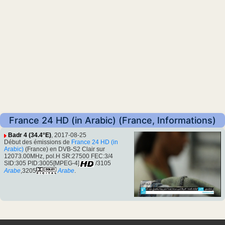
France 24 HD (in Arabic) (France, Informations)
Badr 4 (34.4°E)
, 2017-08-25
Début des émissions de
France 24 HD (in
Arabic)
(France) en DVB-S2 Clair sur
12073.00MHz, pol.H SR:27500 FEC:3/4
SID:305 PID:3005[MPEG-4]
/3105
Arabe
,3205
Arabe
.