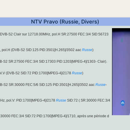
NTV Pravo (Russie, Divers)
 DVB-S2 Clair sur 12718.00MHz, pol.H SR:27500 FEC:3/4 SID:56723
z, pol.H (DVB-S2 SID:125 PID:3501[H.265]/3502 aac
Russe
)
VB-S2 SR:27500 FEC:3/4 SID:17303 PID:1203[MPEG-4]/1303- Clair).
pol.V (DVB-S2 SID:72 PID:1700[MPEG-4]/2178
Russe
)
VB-S2 SR:30000 FEC:5/6 SID:125 PID:3501[H.265]/3502 aac
Russe
-
Hz, pol.V: PID:1700[MPEG-4]/2178
Russe
SID:72 ( SR:30000 FEC:3/4
R:30000 FEC:3/4 SID:72 PID:1700[MPEG-4]/1710, après une période d