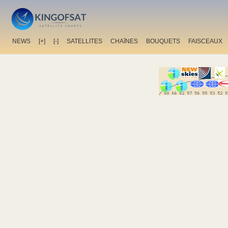
NEWS
[+]
[-]
SATELLITES
CHAîNES
BOUQUETS
FAISCEAUX