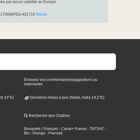
usée par aucun satellite en Europe.
D:1700[MPEG-4]/1710
Russe
.
Envoyez vos commentaires/suggestions au
webmaster
rd 13°E)
Dernières mises à jour (News, Astra 19,2°E)
Recherche des Chaînes
Bouquets
(
Français
- Canal+ France
- TNTSAT
-
Bis
- Orange
- Fransat
)