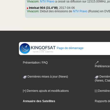
Vivacom
:
NTV Pravo
a cessé sa diffusion sur 11515.00MHz, 
Intelsat 904 (31.4°W)
, 2017-04-06
Vivacom
: Début des émissions de
NTV Pravo
(Russie) en DVB
Page de démarrage
Présentation / FAQ
Préférence
Dernières mises à jour (News)
Dernièr
(News, Clai
[+] Derniers ajouts et modifications
[-] Dernièr
Annuaire des Satellites
Rapports d