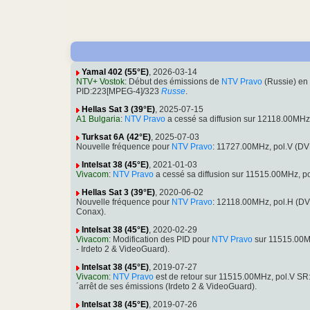
Yamal 402 (55°E)
, 2026-03-14
NTV+ Vostok
: Début des émissions de
NTV Pravo
(Russie) en
PID:223[MPEG-4]/323
Russe
.
Hellas Sat 3 (39°E)
, 2025-07-15
A1 Bulgaria
:
NTV Pravo
a cessé sa diffusion sur 12118.00MH
Turksat 6A (42°E)
, 2025-07-03
Nouvelle fréquence pour
NTV Pravo
: 11727.00MHz, pol.V (D
Intelsat 38 (45°E)
, 2021-01-03
Vivacom
:
NTV Pravo
a cessé sa diffusion sur 11515.00MHz, 
Hellas Sat 3 (39°E)
, 2020-06-02
Nouvelle fréquence pour
NTV Pravo
: 12118.00MHz, pol.H (D
Conax).
Intelsat 38 (45°E)
, 2020-02-29
Vivacom
: Modification des PID pour
NTV Pravo
sur 11515.00M
- Irdeto 2 & VideoGuard).
Intelsat 38 (45°E)
, 2019-07-27
Vivacom
:
NTV Pravo
est de retour sur 11515.00MHz, pol.V S
´arrêt de ses émissions (Irdeto 2 & VideoGuard).
Intelsat 38 (45°E)
, 2019-07-26