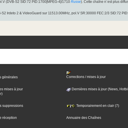
pol.V (DVB-S2 SID:72 PID:1700[MPEG-4]/1710
Russe
). Cette chaîne n´est plus diff
-S2 Irdeto 2 & VideoGuard sur 11513.00MHz, pol.V SR:30000 FEC:2/3 SID:72 PI
Corrections / mises à jour
s générales
es mises à jour
Dernières mises à jour (News, Hotbi
r)
es suppressions
Temporairement en clair (7)
e réception
Annuaire des Chaînes