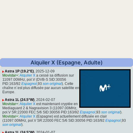
Alquiler X (Espagne, Adulte)
Astra 1P (19.2°E)
, 2025-12-09
Movistar+
:
Alquiler X
a cessé sa diffusion sur
11097.00MHz, pol.V (DVB-S SID:30056
PID:163/92
Espagnol
,93
son original
). Cette
chaîne n´est plus diffusée par aucun satellite en
Europe.
Astra 1L (24.5°W)
, 2024-02-07
Movistar+
:
Alquiler X
est maintenant cryptée en
Mediaguard 2 & Nagravision 3 (11097.00MHz,
pol.V SR:22000 FEC:5/6 SID:30056 PID:163/92
Espagnol
,93
son original
).
Movistar+
:
Alquiler X
(Espagne) est actuellement diffusée en clair
(11097.00MHz, pol.V SR:22000 FEC:5/6 SID:30056 PID:163/92
Espagnol
,93
son original
).
Astra 1L (24.5°W)
, 2024-01-07