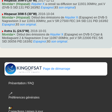
Hispasat 30W-5 (30°W)
, 2017-12-12
Movistar+ (Hispasat)
:
Alquiler X
a cessé sa diffusion sur 11931.00MHz, pol.V
(DVB-S SID:131 PID:163/92
Espagnol
,93
son original
)
Hispasat 30W-5 (30°W)
, 2016-10-04
Movistar+ (Hispasat)
: Début des émissions de
Alquiler X
(Espagne) en DVB-S
Nagravision 3 sur 11931.00MHz, pol.V SR:27500 FEC:3/4 SID:131 PID:163/92
Espagnol
,93
son original
.
Astra 1L (24.5°W)
, 2016-10-01
Movistar+
: Début des émissions de
Alquiler X
(Espagne) en DVB-S Clair &
Mediaguard 2 & Nagravision 3 sur 11097.00MHz, pol.V SR:22000 FEC:5/6
SID:30056 PID:163/92
Espagnol
,93
son original
.
Page de démarrage
Présentation / FAQ
Préférences générales
Corrections / mises à jour