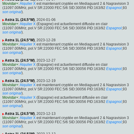
Movistar+
:
Alquiler X
est maintenant cryptée en Mediaguard 2 & Nagravision 3
(11097.00MHz, pol.V SR:22000 FEC:5/6 SID:30056 PID:163/92
Espagnol
,93
son original
).
Astra 1L (24.5°W)
, 2024-01-06
Movistar+
:
Alquiler X
(Espagne) est actuellement diffusée en clair
(11097.00MHz, pol.V SR:22000 FEC:5/6 SID:30056 PID:163/92
Espagnol
,93
son original
).
Astra 1L (24.5°W)
, 2023-12-28
Movistar+
:
Alquiler X
est maintenant cryptée en Mediaguard 2 & Nagravision 3
(11097.00MHz, pol.V SR:22000 FEC:5/6 SID:30056 PID:163/92
Espagnol
,93
son original
).
Astra 1L (24.5°W)
, 2023-12-27
Movistar+
:
Alquiler X
(Espagne) est actuellement diffusée en clair
(11097.00MHz, pol.V SR:22000 FEC:5/6 SID:30056 PID:163/92
Espagnol
,93
son original
).
Astra 1L (24.5°W)
, 2023-12-19
Movistar+
:
Alquiler X
est maintenant cryptée en Mediaguard 2 & Nagravision 3
(11097.00MHz, pol.V SR:22000 FEC:5/6 SID:30056 PID:163/92
Espagnol
,93
son original
).
Movistar+
:
Alquiler X
(Espagne) est actuellement diffusée en clair
(11097.00MHz, pol.V SR:22000 FEC:5/6 SID:30056 PID:163/92
Espagnol
,93
son original
).
Astra 1L (24.5°W)
, 2023-12-13
Movistar+
:
Alquiler X
est maintenant cryptée en Mediaguard 2 & Nagravision 3
(11097.00MHz, pol.V SR:22000 FEC:5/6 SID:30056 PID:163/92
Espagnol
,93
son original
).