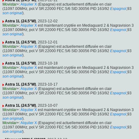
Astra 1L (24.5°W)
, 2023-12-12
Movistar+
:
Alquiler X
(Espagne) est actuellement diffusée en clair
(11097.00MHz, pol.V SR:22000 FEC:5/6 SID:30056 PID:163/92
Espagnol
,93
son original
).
Astra 1L (24.5°W)
, 2023-12-02
Movistar+
:
Alquiler X
est maintenant cryptée en Mediaguard 2 & Nagravision 3
(11097.00MHz, pol.V SR:22000 FEC:5/6 SID:30056 PID:163/92
Espagnol
,93
son original
).
Astra 1L (24.5°W)
, 2023-12-01
Movistar+
:
Alquiler X
(Espagne) est actuellement diffusée en clair
(11097.00MHz, pol.V SR:22000 FEC:5/6 SID:30056 PID:163/92
Espagnol
,93
son original
).
Astra 1L (24.5°W)
, 2023-10-18
Movistar+
:
Alquiler X
est maintenant cryptée en Mediaguard 2 & Nagravision 3
(11097.00MHz, pol.V SR:22000 FEC:5/6 SID:30056 PID:163/92
Espagnol
,93
son original
).
Astra 1L (24.5°W)
, 2023-10-17
Movistar+
:
Alquiler X
(Espagne) est actuellement diffusée en clair
(11097.00MHz, pol.V SR:22000 FEC:5/6 SID:30056 PID:163/92
Espagnol
,93
son original
).
Astra 1L (24.5°W)
, 2023-10-07
Movistar+
:
Alquiler X
est maintenant cryptée en Mediaguard 2 & Nagravision 3
(11097.00MHz, pol.V SR:22000 FEC:5/6 SID:30056 PID:163/92
Espagnol
,93
son original
).
Movistar+
:
Alquiler X
(Espagne) est actuellement diffusée en clair
(11097.00MHz, pol.V SR:22000 FEC:5/6 SID:30056 PID:163/92
Espagnol
,93
son original
).