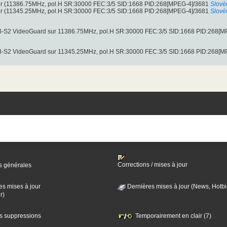
clair (11386.75MHz, pol.H SR:30000 FEC:3/5 SID:1668 PID:268[MPEG-4]/3681
Slovè
clair (11345.25MHz, pol.H SR:30000 FEC:3/5 SID:1668 PID:268[MPEG-4]/3681
Slovè
B-S2 VideoGuard sur 11386.75MHz, pol.H SR:30000 FEC:3/5 SID:1668 PID:268[M
B-S2 VideoGuard sur 11345.25MHz, pol.H SR:30000 FEC:3/5 SID:1668 PID:268[M
Corrections / mises à jour
s générales
es mises à jour
Dernières mises à jour (News, Hotbi
r)
es suppressions
Temporairement en clair (7)