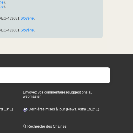
ne
).
ne
).
PEG-4]/3681
Slovène
.
PEG-4]/3681
Slovène
.
Envoyez vos commentaires/suggestions au
webmaster
rd 13°E)
Dernières mises à jour (News, Astra 19,2°E)
Recherche des Chaînes