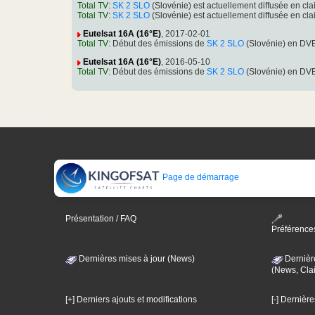
Total TV
:
SK 2 SLO
(Slovénie) est actuellement diffusée en 
Total TV
:
SK 2 SLO
(Slovénie) est actuellement diffusée en 
Eutelsat 16A (16°E)
, 2017-02-01
Total TV
: Début des émissions de
SK 2 SLO
(Slovénie) en DV
Eutelsat 16A (16°E)
, 2016-05-10
Total TV
: Début des émissions de
SK 2 SLO
(Slovénie) en DV
Page de démarrage
Présentation / FAQ
Préférence
Dernières mises à jour (News)
Dernièr
(News, Clai
[+] Derniers ajouts et modifications
[-] Dernièr