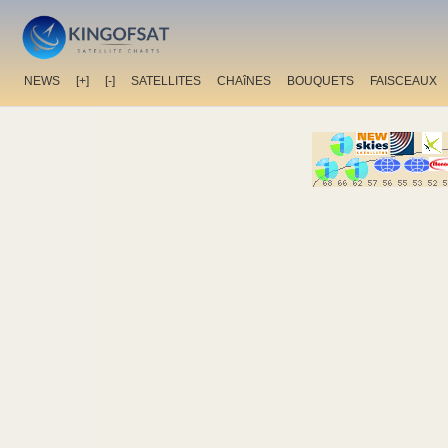
NEWS
[+]
[-]
SATELLITES
CHAîNES
BOUQUETS
FAISCEAUX