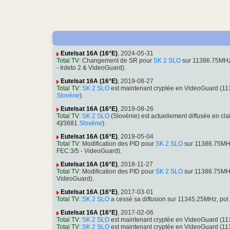
Eutelsat 16A (16°E)
, 2024-05-31
Total TV
: Changement de SR pour
SK 2 SLO
sur 11386.75MHz
- Irdeto 2 & VideoGuard).
Eutelsat 16A (16°E)
, 2019-08-27
Total TV
:
SK 2 SLO
est maintenant cryptée en VideoGuard (1
Slovène
).
Eutelsat 16A (16°E)
, 2019-08-26
Total TV
:
SK 2 SLO
(Slovénie) est actuellement diffusée en 
4]/3681
Slovène
).
Eutelsat 16A (16°E)
, 2019-05-04
Total TV
: Modification des PID pour
SK 2 SLO
sur 11386.75MHz
FEC:3/5 - VideoGuard).
Eutelsat 16A (16°E)
, 2018-11-27
Total TV
: Modification des PID pour
SK 2 SLO
sur 11386.75MHz
VideoGuard).
Eutelsat 16A (16°E)
, 2017-03-01
Total TV
:
SK 2 SLO
a cessé sa diffusion sur 11345.25MHz, p
Eutelsat 16A (16°E)
, 2017-02-06
Total TV
:
SK 2 SLO
est maintenant cryptée en VideoGuard (1
Total TV
:
SK 2 SLO
est maintenant cryptée en VideoGuard (1