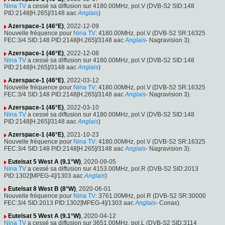
Nina TV
a cessé sa diffusion sur 4180.00MHz, pol.V (DVB-S2 SID:148
PID:2148[H.265]/3148 aac
Anglais
)
Azerspace-1 (46°E)
, 2022-12-09
Nouvelle fréquence pour
Nina TV
: 4180.00MHz, pol.V (DVB-S2 SR:16325
FEC:3/4 SID:148 PID:2148[H.265]/3148 aac
Anglais
- Nagravision 3).
Azerspace-1 (46°E)
, 2022-12-08
Nina TV
a cessé sa diffusion sur 4180.00MHz, pol.V (DVB-S2 SID:148
PID:2148[H.265]/3148 aac
Anglais
)
Azerspace-1 (46°E)
, 2022-03-12
Nouvelle fréquence pour
Nina TV
: 4180.00MHz, pol.V (DVB-S2 SR:16325
FEC:3/4 SID:148 PID:2148[H.265]/3148 aac
Anglais
- Nagravision 3).
Azerspace-1 (46°E)
, 2022-03-10
Nina TV
a cessé sa diffusion sur 4180.00MHz, pol.V (DVB-S2 SID:148
PID:2148[H.265]/3148 aac
Anglais
)
Azerspace-1 (46°E)
, 2021-10-23
Nouvelle fréquence pour
Nina TV
: 4180.00MHz, pol.V (DVB-S2 SR:16325
FEC:3/4 SID:148 PID:2148[H.265]/3148 aac
Anglais
- Nagravision 3).
Eutelsat 5 West A (9.1°W)
, 2020-09-05
Nina TV
a cessé sa diffusion sur 4153.00MHz, pol.R (DVB-S2 SID:2013
PID:1302[MPEG-4]/1303 aac
Anglais
)
Eutelsat 8 West B (8°W)
, 2020-06-01
Nouvelle fréquence pour
Nina TV
: 3761.00MHz, pol.R (DVB-S2 SR:30000
FEC:3/4 SID:2013 PID:1302[MPEG-4]/1303 aac
Anglais
- Conax).
Eutelsat 5 West A (9.1°W)
, 2020-04-12
Nina TV
a cessé sa diffusion sur 3651.00MHz, pol.L (DVB-S2 SID:3114