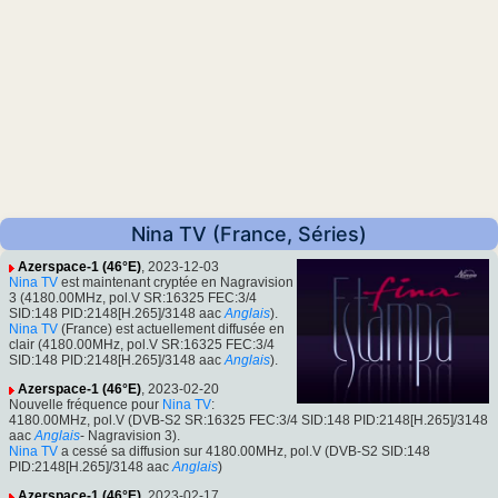
Nina TV (France, Séries)
Azerspace-1 (46°E)
, 2023-12-03
Nina TV
est maintenant cryptée en Nagravision
3 (4180.00MHz, pol.V SR:16325 FEC:3/4
SID:148 PID:2148[H.265]/3148 aac
Anglais
).
Nina TV
(France) est actuellement diffusée en
clair (4180.00MHz, pol.V SR:16325 FEC:3/4
SID:148 PID:2148[H.265]/3148 aac
Anglais
).
Azerspace-1 (46°E)
, 2023-02-20
Nouvelle fréquence pour
Nina TV
:
4180.00MHz, pol.V (DVB-S2 SR:16325 FEC:3/4 SID:148 PID:2148[H.265]/3148
aac
Anglais
- Nagravision 3).
Nina TV
a cessé sa diffusion sur 4180.00MHz, pol.V (DVB-S2 SID:148
PID:2148[H.265]/3148 aac
Anglais
)
Azerspace-1 (46°E)
, 2023-02-17