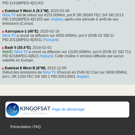
PID:1141[MPEG-4]/1142)
Eutelsat 5 West A (9.1°W)
, 2020-03-06
Nina TV
est de retour sur 4153.00MHz, pol.R SR:30000 FEC:3/4 SID:2013
PID:1302[MPEG-4]/1303 aac
Anglais
, après une période d´arrêt de ses
émissions (Conax).
Azerspace-1 (46°E)
, 2020-02-19
Nina TV
a cessé sa diffusion sur 4050.00MHz, pol.V (DVB-S2 SID:11
PID:2011[MPEG-4]/3011
Français
)
Badr 5 (30.4°E)
, 2018-02-01
MyHD
:
Nina TV
a cessé sa diffusion sur 12265.00MHz, pol.H (DVB-S2 SID:712
PID:821[MPEG-4]/822
Anglais
). Cette chaîne n´est plus diffusée par aucun
satellite en Europe.
Eutelsat 8 West B (8°W)
, 2015-12-05
Début des émissions de
Nina TV
(France) en DVB-S2 Clair sur 3808.00MHz,
pol.L SR:1250 FEC:5/6 SID:1 PID:2001/3001
Anglais
.
Page de démarrage
Présentation / FAQ