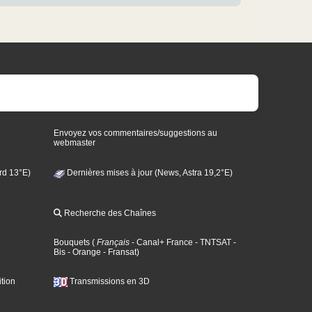
Envoyez vos commentaires/suggestions au
webmaster
rd 13°E)
Dernières mises à jour (News, Astra 19,2°E)
Recherche des Chaînes
Bouquets
(
Français
- Canal+ France
- TNTSAT
-
Bis
- Orange
- Fransat
)
tion
Transmissions en 3D