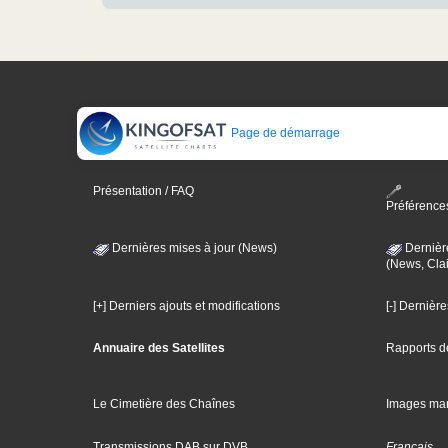
Page de démarrage
Présentation / FAQ
Préférence
Dernières mises à jour (News)
Dernièr
(News, Clai
[+] Derniers ajouts et modifications
[-] Dernièr
Annuaire des Satellites
Rapports d
Le Cimetière des Chaînes
Images ma
Transmissions DAB sur DVB
Français