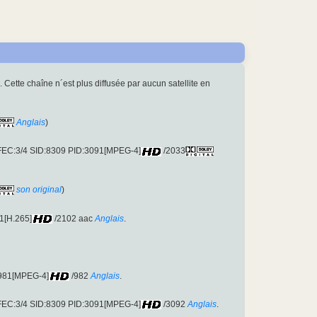
). Cette chaîne n´est plus diffusée par aucun satellite en
Anglais
)
FEC:3/4 SID:8309 PID:3091[MPEG-4]
/2033
son original
)
1[H.265]
/2102 aac
Anglais
.
:981[MPEG-4]
/982
Anglais
.
FEC:3/4 SID:8309 PID:3091[MPEG-4]
/3092
Anglais
.