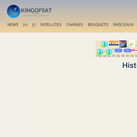
NEWS
[+]
[-]
SATELLITES
CHAîNES
BOUQUETS
FAISCEAUX
His