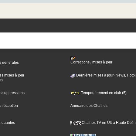
Corrections / mises à jour
s générales
es mises à jour
Dernières mises à jour (News, Hotbi
r)
es suppressions
Temporairement en clair (5)
e réception
Annuaire des Chaînes
nquantes
Chaînes TV en Ultra Haute Défini