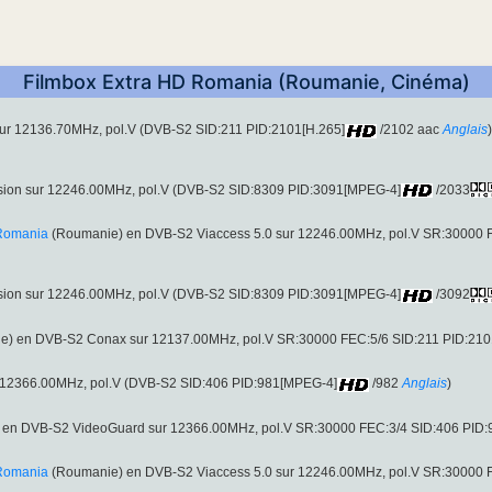
Filmbox Extra HD Romania (Roumanie, Cinéma)
 sur 12136.70MHz, pol.V (DVB-S2 SID:211 PID:2101[H.265]
/2102 aac
Anglais
usion sur 12246.00MHz, pol.V (DVB-S2 SID:8309 PID:3091[MPEG-4]
/2033
 Romania
(Roumanie) en DVB-S2 Viaccess 5.0 sur 12246.00MHz, pol.V SR:30000 
usion sur 12246.00MHz, pol.V (DVB-S2 SID:8309 PID:3091[MPEG-4]
/3092
) en DVB-S2 Conax sur 12137.00MHz, pol.V SR:30000 FEC:5/6 SID:211 PID:210
ur 12366.00MHz, pol.V (DVB-S2 SID:406 PID:981[MPEG-4]
/982
Anglais
)
e en DVB-S2 VideoGuard sur 12366.00MHz, pol.V SR:30000 FEC:3/4 SID:406 PID
 Romania
(Roumanie) en DVB-S2 Viaccess 5.0 sur 12246.00MHz, pol.V SR:30000 