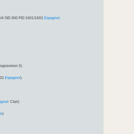
/4 SID:300 PID:1601/1602
Espagnol
.
agravision 3).
602
Espagnol
).
agnol
- Clair).
is
)