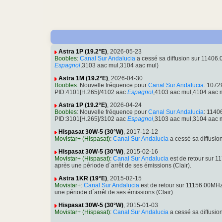
Astra 1P (19.2°E)
, 2026-05-23
Boobles
:
Canal Sur Andalucia
a cessé sa diffusion sur 11406
Espagnol
,3103 aac mul,3104 aac mul)
Astra 1M (19.2°E)
, 2026-04-30
Boobles
: Nouvelle fréquence pour
Canal Sur Andalucia
: 1072
PID:4101[H.265]/4102 aac
Espagnol
,4103 aac mul,4104 aac m
Astra 1P (19.2°E)
, 2026-04-24
Boobles
: Nouvelle fréquence pour
Canal Sur Andalucia
: 1140
PID:3101[H.265]/3102 aac
Espagnol
,3103 aac mul,3104 aac m
Hispasat 30W-5 (30°W)
, 2017-12-12
Movistar+ (Hispasat)
:
Canal Sur Andalucia
a cessé sa diffusi
Hispasat 30W-5 (30°W)
, 2015-02-16
Movistar+ (Hispasat)
:
Canal Sur Andalucia
est de retour sur 
après une période d´arrêt de ses émissions (Clair).
Astra 1KR (19°E)
, 2015-02-15
Movistar+
:
Canal Sur Andalucia
est de retour sur 11156.00MH
une période d´arrêt de ses émissions (Clair).
Hispasat 30W-5 (30°W)
, 2015-01-03
Movistar+ (Hispasat)
:
Canal Sur Andalucia
a cessé sa diffusi