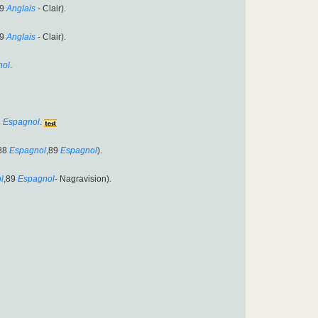
89
Anglais
- Clair).
89
Anglais
- Clair).
nol
.
4
Espagnol
.
88
Espagnol
,89
Espagnol
).
l
,89
Espagnol
- Nagravision).