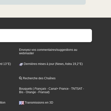
Envoyez vos commentaires/suggestions au
webmaster
rd 13°E)
Dernières mises à jour (News, Astra 19,2°E)
Recherche des Chaînes
Bouquets
(
Français
- Canal+ France
- TNTSAT
-
Bis
- Orange
- Fransat
)
tion
Transmissions en 3D