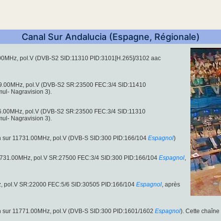
Canal Sur Andalucia (Espagne, Régionale)
.00MHz, pol.V (DVB-S2 SID:11310 PID:3101[H.265]/3102 aac
9.00MHz, pol.V (DVB-S2 SR:23500 FEC:3/4 SID:11410
ul- Nagravision 3).
6.00MHz, pol.V (DVB-S2 SR:23500 FEC:3/4 SID:11310
ul- Nagravision 3).
on sur 11731.00MHz, pol.V (DVB-S SID:300 PID:166/104
Espagnol
)
11731.00MHz, pol.V SR:27500 FEC:3/4 SID:300 PID:166/104
Espagnol
,
z, pol.V SR:22000 FEC:5/6 SID:30505 PID:166/104
Espagnol
, après
on sur 11771.00MHz, pol.V (DVB-S SID:300 PID:1601/1602
Espagnol
). Cette chaîne