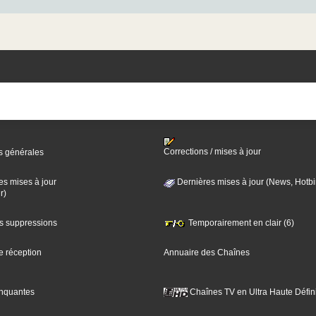
Corrections / mises à jour
s générales
es mises à jour
Dernières mises à jour (News, Hotbi
r)
es suppressions
Temporairement en clair (6)
e réception
Annuaire des Chaînes
nquantes
Chaînes TV en Ultra Haute Défini