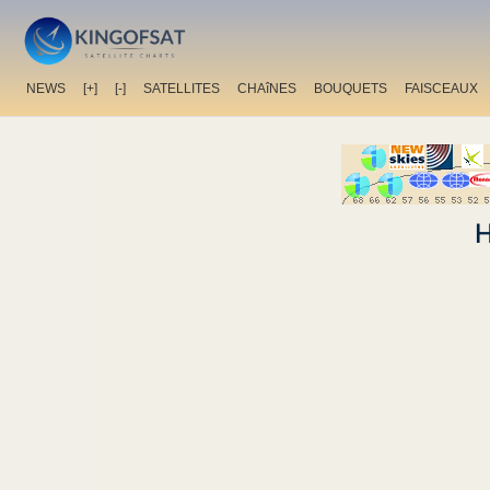
NEWS
[+]
[-]
SATELLITES
CHAîNES
BOUQUETS
FAISCEAUX
H